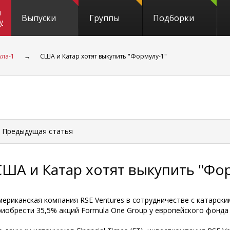
и
Выпуски
Группы
Подборки
y
ла-1
→
США и Катар хотят выкупить "Формулу-1"
 Предыдущая
статья
США и Катар хотят выкупить "Фо
мериканская компания RSE Ventures в сотрудничестве с катарски
риобрести 35,5% акций Formula One Group у европейского фонда C