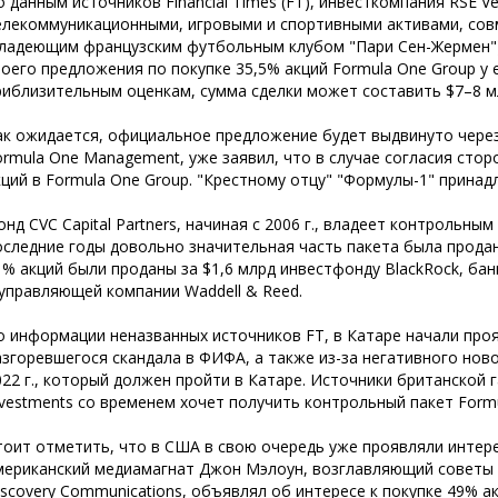
о данным источников Financial Times (FT), инвесткомпания RSE 
елекоммуникационными, игровыми и спортивными активами, совм
владеющим французским футбольным клубом "Пари Сен-Жермен")
воего предложения по покупке 35,5% акций Formula One Group у е
риблизительным оценкам, сумма сделки может составить $7–8 м
ак ожидается, официальное предложение будет выдвинуто через 
ormula One Management, уже заявил, что в случае согласия стор
кций в Formula One Group. "Крестному отцу" "Формулы-1" принад
онд CVC Capital Partners, начиная с 2006 г., владеет контрольны
оследние годы довольно значительная часть пакета была продана
1% акций были проданы за $1,6 млрд инвестфонду BlackRock, бан
 управляющей компании Waddell & Reed.
о информации неназванных источников FT, в Катаре начали проя
азгоревшегося скандала в ФИФА, а также из-за негативного нов
022 г., который должен пройти в Катаре. Источники британской 
nvestments со временем хочет получить контрольный пакет Formu
тоит отметить, что в США в свою очередь уже проявляли интерес 
мериканский медиамагнат Джон Мэлоун, возглавляющий советы дир
iscovery Communications, объявлял об интересе к покупке 49% ак