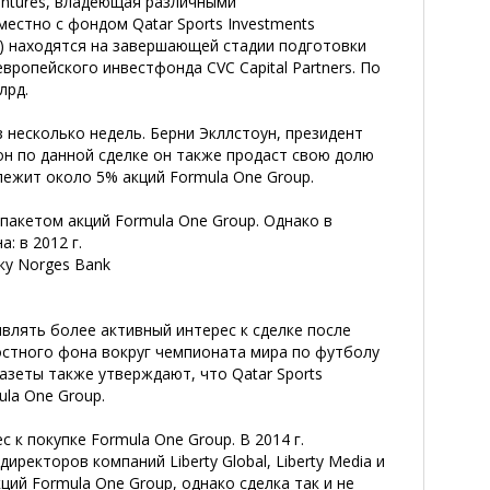
Ventures, владеющая различными
естно с фондом Qatar Sports Investments
 находятся на завершающей стадии подготовки
вропейского инвестфонда CVC Capital Partners. По
лрд.
несколько недель. Берни Экллстоун, президент
он по данной сделке он также продаст свою долю
лежит около 5% акций Formula One Group.
м пакетом акций Formula One Group. Однако в
: в 2012 г.
ку Norges Bank
влять более активный интерес к сделке после
остного фона вокруг чемпионата мира по футболу
газеты также утверждают, что Qatar Sports
la One Group.
к покупке Formula One Group. В 2014 г.
екторов компаний Liberty Global, Liberty Media и
ций Formula One Group, однако сделка так и не