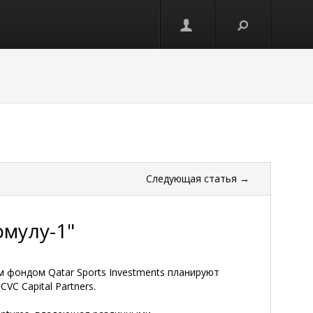
Следующая
статья
→
рмулу-1"
м фондом Qatar Sports Investments планируют
VC Capital Partners.