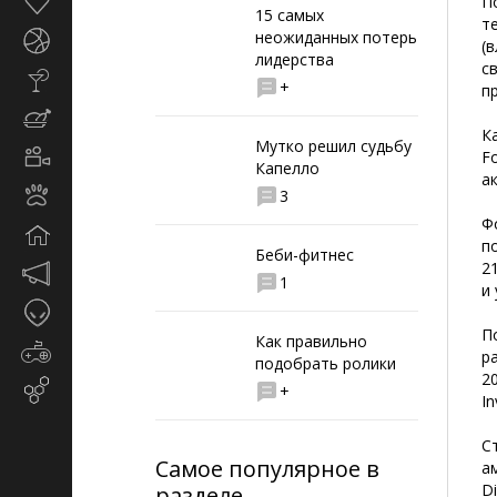
Здоровье
П
15 самых
т
неожиданных потерь
Спорт
(
лидерства
с
Стиль
+
п
жизни
Кулинария
К
Мутко решил судьбу
Кино
F
Капелло
и
а
Животные
3
TV
Ф
Дом
п
Беби-фитнес
2
Маркетинг
1
и
и
Таинственное
реклама
П
Как правильно
Игры
р
подобрать ролики
2
Email-
+
I
маркетинг
С
Самое популярное в
а
D
разделе