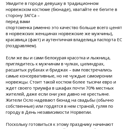
Увидите в городе девушку в традиционном
норвежском костюме (бюнаде), хватайте ее бегите в
сторону ЗАГСа –
перед вами
спортсменка (именно это качество больше всего ценят
в норвежских женщинах норвежские же мужчины),
красавица (факт) и аутентичная владелица паспорта ЕС
(поздравляем).
Если же вы и сами белокурая красотка и лыжница,
приглядитесь к мужчинам в чулках, цилиндрах,
расшитых рубахах и бриджах – вам повстречались
самые консервативные, но не чуждые самоиронии
норвежцы. Стоит такой костюм более тысячи евро и
ждет своего триумфа в шкафах почти 70% местных
жителей, даже если они уже давно не крестьяне.
Жители Осло надевают бюнад на свадьбы (обычно
собственные) или гордятся в нем страной, гуляя по
городу в День независимости Норвегии.
Поскольку готовиться к этому празднику начинают