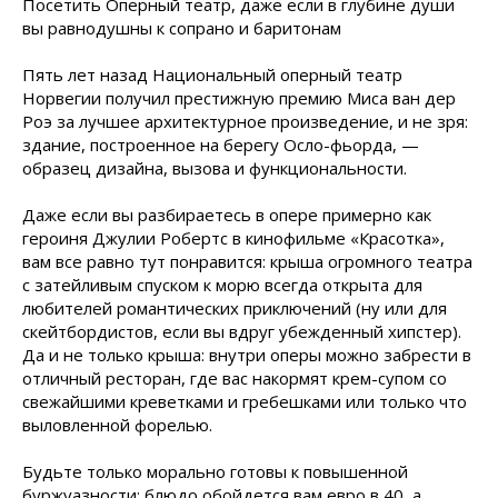
Посетить Оперный театр, даже если в глубине души
вы равнодушны к сопрано и баритонам
Пять лет назад Национальный оперный театр
Норвегии получил престижную премию Миса ван дер
Роэ за лучшее архитектурное произведение, и не зря:
здание, построенное на берегу Осло-фьорда, —
образец дизайна, вызова и функциональности.
Даже если вы разбираетесь в опере примерно как
героиня Джулии Робертс в кинофильме «Красотка»,
вам все равно тут понравится: крыша огромного театра
с затейливым спуском к морю всегда открыта для
любителей романтических приключений (ну или для
скейтбордистов, если вы вдруг убежденный хипстер).
Да и не только крыша: внутри оперы можно забрести в
отличный ресторан, где вас накормят крем-супом со
свежайшими креветками и гребешками или только что
выловленной форелью.
Будьте только морально готовы к повышенной
буржуазности: блюдо обойдется вам евро в 40, а