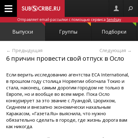
Отправляет email-рассылки с помощью сервиса
Sendsay
Выпуски
Группы
Подборки
← Предыдущая
Следующая
→
6 причин провести свой отпуск в Осло
Если верить исследованию агентства ЕСА International,
в прошлом году столица Норвегии обогнала Токио и
стала, наконец, самым дорогим городом не только в
Европе, но и вообще во всем мире. Пока Осло
конкурирует за это звание с Луандой, Цюрихом,
Сиднеем и внезапно экономически нахальным
Каракасом, «Газета.Ru» выяснила, что нужно
обязательно сделать в городе, где жизнь дорога вам
как никогда.