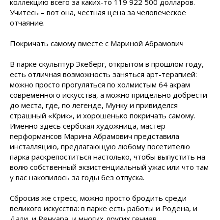
коллекцию всего за каких-то 119 922 500 долларов.
Учитесь – вот она, честная цена за человеческое
отчаяние.
Покричать самому вместе с Мариной Абрамович
В парке скульптур Экеберг, открытом в прошлом году,
есть отличная возможность заняться арт-терапией:
можно просто прогуляться по холмистым 64 акрам
современного искусства, а можно прицельно добрести
до места, где, по легенде, Мунку и привиделся
страшный «Крик», и хорошенько покричать самому.
Именно здесь сербская художница, мастер
перформансов Марина Абрамович представила
инсталляцию, предлагающую любому посетителю
парка раскрепоститься настолько, чтобы выпустить на
волю собственный экзистенциальный ужас или что там
у вас накопилось за годы без отпуска.
Сбросив же стресс, можно просто бродить среди
великого искусства: в парке есть работы и Родена, и
Дали, и Ренуара, и многих других гениев.