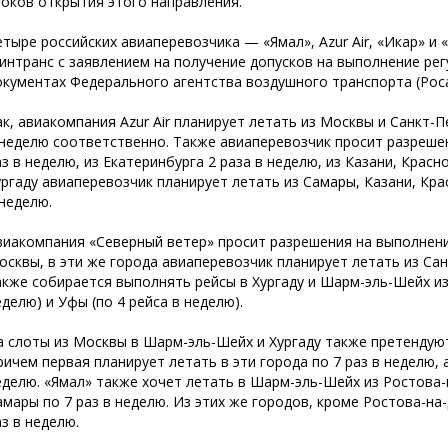
роков открытия этого направления.
етыре российских авиаперевозчика — «Ямал», Azur Air, «Икар» и
интранс с заявлением на получение допусков на выполнение регу
окументах Федерального агентства воздушного транспорта (Рос
ак, авиакомпания Azur Air планирует летать из Москвы и Санкт-П
 неделю соответственно. Также авиаперевозчик просит разреше
аз в неделю, из Екатеринбурга 2 раза в неделю, из Казани, Красн
ургаду авиаперевозчик планирует летать из Самары, Казани, Кра
 неделю.
виакомпания «Северный ветер» просит разрешения на выполнение
осквы, в эти же города авиаперевозчик планирует летать из Сан
акже собирается выполнять рейсы в Хургаду и Шарм-эль-Шейх из 
еделю) и Уфы (по 4 рейса в неделю).
а слоты из Москвы в Шарм-эль-Шейх и Хургаду также претендую
ричем первая планирует летать в эти города по 7 раз в неделю, 
еделю. «Ямал» также хочет летать в Шарм-эль-Шейх из Ростова-
амары по 7 раз в неделю. Из этих же городов, кроме Ростова-на-
аз в неделю.