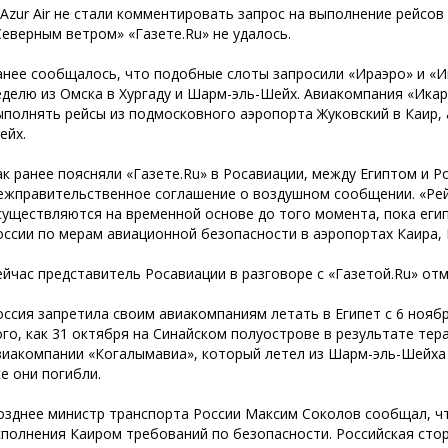
 Azur Air не стали комментировать запрос на выполнение рейсов 
Северным ветром» «Газете.Ru» не удалось.
анее сообщалось, что подобные слоты запросили «Ираэро» и «Ик
еделю из Омска в Хургаду и Шарм-эль-Шейх. Авиакомпания «Икар
ыполнять рейсы из подмосковного аэропорта Жуковский в Каир, а
ейх.
ак ранее поясняли «Газете.Ru» в Росавиации, между Египтом и 
ежправительственное соглашение о воздушном сообщении. «Рей
существляются на временной основе до того момента, пока егип
оссии по мерам авиационной безопасности в аэропортах Каира,
ейчас представитель Росавиации в разговоре с «Газетой.Ru» отм
оссия запретила своим авиакомпаниям летать в Египет с 6 нояб
ого, как 31 октября на Синайском полуострове в результате те
виакомпании «Когалымавиа», который летел из Шарм-эль-Шейха 
се они погибли.
озднее министр транспорта России Максим Соколов сообщал, чт
сполнения Каиром требований по безопасности. Российская стор