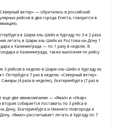
 «Северный ветер» — обратились в российский
лярных рейсов в два города Египта, говорится в
авиация).
етербурга в Шарм-эль-Шейх и Хургаду по 3 и 2 раза
ния летать в Шарм-эль-Шейх из Ростова-на-Дону 1
одара и Калининграда — по 1 разу в неделю. В
снодара и Калининграда, также выполняя по рейсу
 3 рейсов в неделю в Шарм-эль-Шейх и Хургаду из
кт-Петербурга 7 раз в неделю. «Северный ветер»
Самары (4 раза в неделю), Екатеринбурга (7 раз в
т еще две авиакомпании — «Ямал» и «Икар».
а вторая собирается поставить по 3 рейса в
на-Дону, Екатеринбурга и Нижнего Новгорода и
Дону, «Ямал» рассчитывает летать в Хургаду по 7