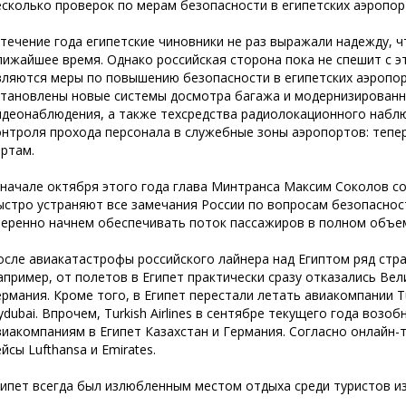
есколько проверок по мерам безопасности в египетских аэропор
 течение года египетские чиновники не раз выражали надежду, ч
лижайшее время. Однако российская сторона пока не спешит с э
вляются меры по повышению безопасности в египетских аэропорт
становлены новые системы досмотра багажа и модернизированн
идеонаблюдения, а также техсредства радиолокационного набл
онтроля прохода персонала в служебные зоны аэропортов: тепе
артам.
 начале октября этого года глава Минтранса Максим Соколов с
ыстро устраняют все замечания России по вопросам безопаснос
веренно начнем обеспечивать поток пассажиров в полном объеме
осле авиакатастрофы российского лайнера над Египтом ряд стра
апример, от полетов в Египет практически сразу отказались Ве
рмания. Кроме того, в Египет перестали летать авиакомпании Turkis
lydubai. Впрочем, Turkish Airlines в сентябре текущего года воз
виакомпаниям в Египет Казахстан и Германия. Согласно онлайн-
йсы Lufthansa и Emirates.
гипет всегда был излюбленным местом отдыха среди туристов из