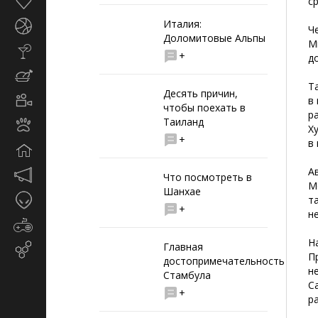
Здоровье
с
Италия:
Спорт
Ч
Доломитовые Альпы
М
Стиль
+
д
жизни
Кулинария
Т
Десять причин,
Кино
в
чтобы поехать в
и
р
Таиланд
Животные
TV
Х
+
в
Дом
А
Маркетинг
Что посмотреть в
М
и
Шанхае
Таинственное
т
реклама
+
н
Игры
Н
Главная
Email-
П
достопримечательность
маркетинг
н
Стамбула
С
+
р