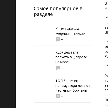
В
Самое популярное в
«
разделе
Р
н
в
Крым накрыла
Ш
«черная пятница»
+
К
м
о
Куда дешевле
Р
поехать в феврале
на море?
С
+
Р
т
ТОП 5 причин
а
почему люди летают
в
частными бортами
+
П
и