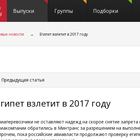
и
Выпуски
Группы
Подборки
y
вые новости
→
Египет взлетит в 2017 году
 Предыдущая
статья
Египет взлетит в 2017 году
виаперевозчики не оставляют надежд на скорое снятие запрета н
виакомпании обратились в Минтранс за разрешением на выполнени
прочем, пока российские авиавласти продолжают проверку егип