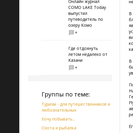
Онлайн журнал
н
COMO LAKE Today
выпустил
В
путеводитель по
б
озеру Комо
я
у
+
в
к
Где отдохнуть
к
летом недалеко от
Казани
В
б
+
у
П
Н
Группы по теме:
Ге
F
Туризм - для путешественников и
а
любознательных
ре
Хочу побывать...
Е
Охота и рыбалка