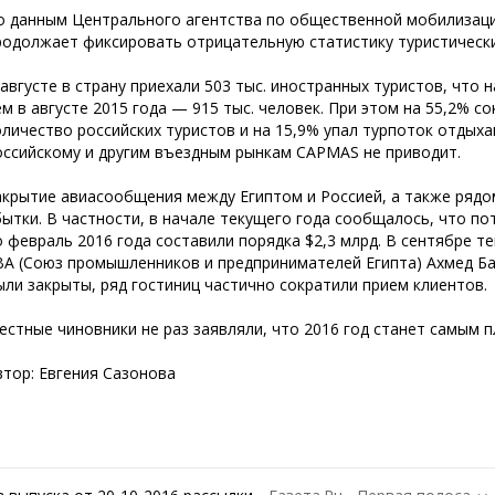
о данным Центрального агентства по общественной мобилизации
родолжает фиксировать отрицательную статистику туристическ
 августе в страну приехали 503 тыс. иностранных туристов, что
н
ем в августе 2015 года — 915 тыс. человек. При этом на 55,2% с
оличество российских туристов и на 15,9% упал турпоток отды
оссийскому и другим въездным рынкам CAPMAS не приводит.
акрытие авиасообщения между Египтом и Россией, а также рядо
бытки. В частности, в начале текущего года сообщалось, что по
о февраль 2016 года составили порядка $2,3 млрд. В сентябре т
ВА (Союз промышленников и предпринимателей Египта) Ахмед Ба
ыли закрыты, ряд гостиниц частично сократили прием клиентов.
естные чиновники не раз заявляли, что 2016 год станет самым п
втор: Евгения Сазонова