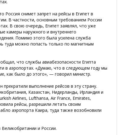
тах.
то Россия снимет запрет на рейсы в Египет в
тим. В частности, основным требованием России
ах. В свою очередь, Египет заявлял, что уже
ые камеры наружного и внутреннего
юдения. Помимо этого была усилена служба
рь туда можно попасть только по магнитным
ообщал, что службы авиабезопасности Египта
ти в аэропортах. «Думаю, что в следующем году мы
, как было до этого», — говорил министр.
н прекратили выполнение рейсов в эту страну.
ликобритания, Казахстан, Нидерланды, Ирландия и
h Airlines, Lufthansa, Air France, Emirates,
обновила рейсы, разрешили летать своим
табло аэропорта Каира, туда также возобновили
 Великобритании и России.