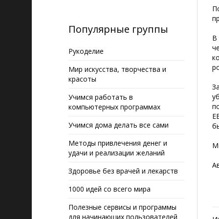
П
п
Популярные группы
В
ч
Рукоделие
к
р
Мир искусства, творчества и
красоты
З
у
Учимся работать в
п
компьютерных программах
Е
Учимся дома делать все сами
б
Методы привлечения денег и
М
удачи и реализации желаний
А
Здоровье без врачей и лекарств
1000 идей со всего мира
Полезные сервисы и программы
для начинающих пользователей