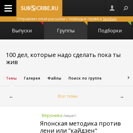
Отправляет email-рассылки с помощью сервиса
Sendsay
Выпуски
Группы
Подборки
100 дел, которые надо сделать пока ты
1756
жив
Темы
Галерея
Файлы
Поиск по группе
Все темы
←
→
Вероника
пишет:
Японская методика против
лени или "кайдзен"