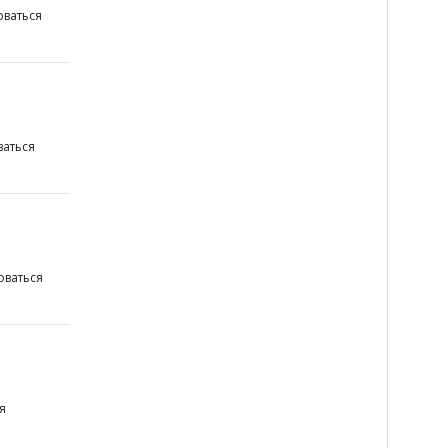
ваться
аться
оваться
я