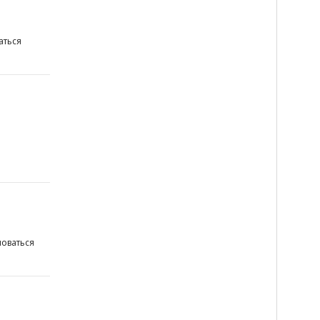
аться
оваться