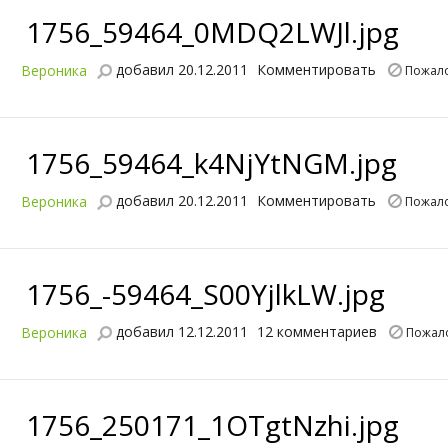
1756_59464_0MDQ2LWJl.jpg
добавил 20.12.2011
Комментировать
Вероника
Пожало
1756_59464_k4NjYtNGM.jpg
добавил 20.12.2011
Комментировать
Вероника
Пожало
1756_-59464_S00YjlkLW.jpg
добавил 12.12.2011
12 комментариев
Вероника
Пожал
1756_250171_1OTgtNzhi.jpg