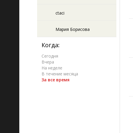
ctaci
Мария Борисова
Когда:
Сегодня
Вчера
На неделе
В течение месяца
За все время