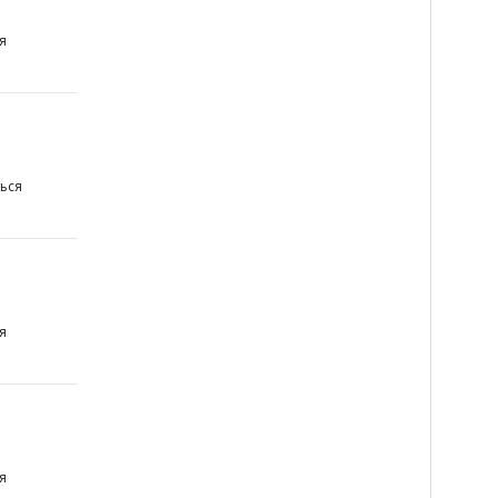
я
ься
я
я