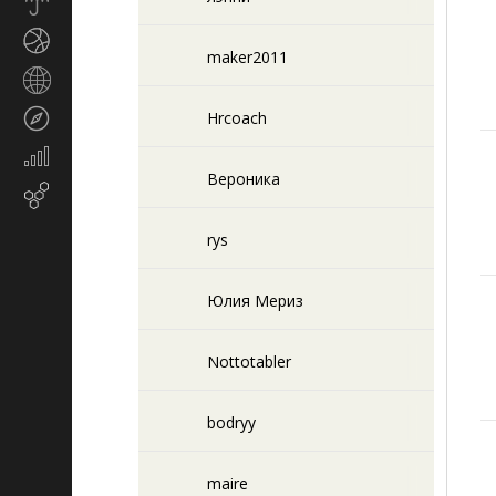
Прогноз
погоды
Спорт
maker2011
Страны
и
Туризм
Hrcoach
регионы
Экономика
и
Вероника
Email-
финансы
маркетинг
rys
Юлия Мериз
Nottotabler
bodryy
maire