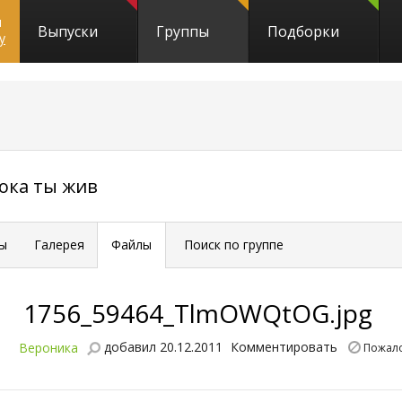
и
Выпуски
Группы
Подборки
y
1756
пока ты жив
ы
Галерея
Файлы
Поиск по группе
1756_59464_TlmOWQtOG.jpg
добавил 20.12.2011
Комментировать
Вероника
Пожало