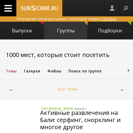
Отправляет email-рассылки с помощью сервиса
Sendsay
Выпуски
Группы
Подборки
4679
1000 мест, которые стоит посетить
Темы
Галерея
Файлы
Поиск по группе
Все темы
←
→
sergeeva_anna
пишет:
Активные развлечения на
Бали: серфинг, снорклинг и
многое другое