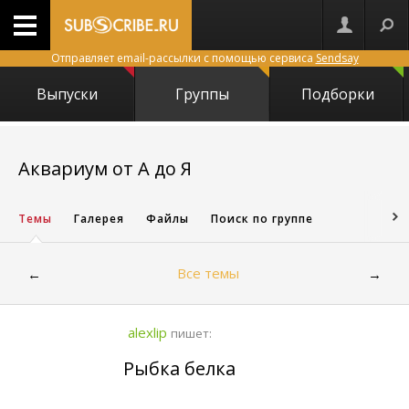
Отправляет email-рассылки с помощью сервиса
Sendsay
Выпуски
Группы
Подборки
834
Аквариум от А до Я
Темы
Галерея
Файлы
Поиск по группе
Все темы
←
→
alexlip
пишет:
Рыбка белка