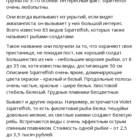
группы по 5-10 особей. Интересный факт: Squirrelfish
очень любопытны.
Они всегда выплывают из укрытий, если видят
аквалангиста: он вызывает у них большой интерес.
Всего известно 85 видов Squirrelfish, которых также
называют рыбами-солдатами.
Такое название они получили за то, что охраняют свое
пристанище, не покидая пост, как хороший солдат.
Большинство из них – небольшие морские рыбки, от 8
до 35 см, хотя известны виды, достигающие 50 см.
Описание Squirrelfish очень яркие, доминирующие
цвета окраски – красный и белый. Продольные полосы
очень частые, красные – шире белых. Хвостовой
стебель белесый. Грудные плавники бесцветные.
Бывают и другие окрасы. Например, встречается Violet
squirrelfish, то есть фиолетовая рыба-белка. Чешуйки
довольно мелкие, их светлые каемки создают белесую
рябь. Встречаются виды с очень эффектным острым
спинным плавником. Стоимость одной рыбки – от 2,5
до 3,5 тысяч рублей.