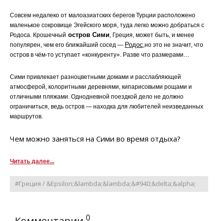
Совсем недалеко от малоазиатских берегов Турции расположено
маленькое сокровище Эгейского моря, туда легко можно добраться с
остров Сими
Родоса. Крошечный
, Греция, может быть, и менее
Родос
популярен, чем его ближайший сосед —
,но это не значит, что
остров в чём-то уступает «конкуренту». Разве что размерами…
Сими привлекает разноцветными домами и расслабляющей
атмосферой, колоритными деревнями, кипарисовыми рощами и
отличными пляжами. Однодневной поездкой дело не должно
ограничиться, ведь остров — находка для любителей неизведанных
маршрутов.
Чем можно заняться на Сими во время отдыха?
Читать далее...
#Греция / &Epsilon;&lambda;&lambda;&#940;&delta;&alpha;
0
Комментарии