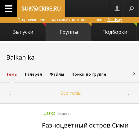
Отправляет email-рассылки с помощью сервиса
Sendsay
Выпуски
Группы
Подборки
17297
Balkanika
Темы
Галерея
Файлы
Поиск по группе
Все темы
←
→
Catko
пишет:
Разноцветный остров Сими