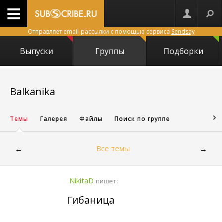
Отправляет email-рассылки с помощью сервиса
Sendsay
Выпуски
Группы
Подборки
17297
Balkanika
Темы
Галерея
Файлы
Поиск по группе
Все темы
←
→
NikitaD
пишет:
Гибаница