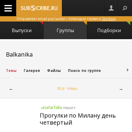
Отправляет email-рассылки с помощью сервиса
Sendsay
Выпуски
Группы
Подборки
17297
Balkanika
Темы
Галерея
Файлы
Поиск по группе
Все темы
←
→
unafarfalla
пишет:
Прогулки по Милану день
четвертый