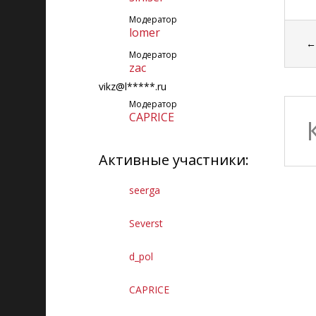
Модератор
lomer
Модератор
zac
vikz@l*****.ru
Модератор
CAPRICE
Активные участники:
seerga
Severst
d_pol
CAPRICE