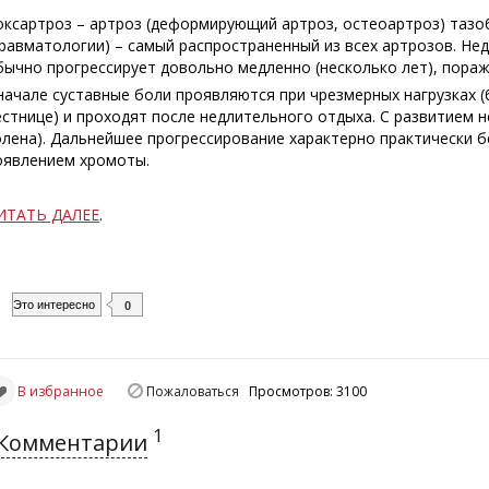
оксартроз – артроз (деформирующий артроз, остеоартроз) тазоб
травматологии) – самый распространенный из всех артрозов. Не
бычно прогрессирует довольно медленно (несколько лет), пораж
начале суставные боли проявляются при чрезмерных нагрузках (бе
естнице) и проходят после недлительного отдыха. С развитием н
олена). Дальнейшее прогрессирование характерно практически б
оявлением хромоты.
ИТАТЬ ДАЛЕЕ
.
Это интересно
0
В избранное
Пожаловаться
Просмотров: 3100
1
Комментарии