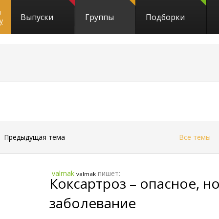
и
Выпуски
Группы
Подборки
y
←
Предыдущая тема
Все темы
valmak
пишет:
valmak
Коксартроз – опасное, 
заболевание