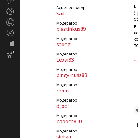
Прогноз
погоды
К
Администратор
Спорт
(
Sait
о
Страны
Модератор
В
и
plastinkus89
Туризм
л
регионы
Модератор
к
Экономика
sadog
п
и
Email-
Модератор
финансы
Lexai33
маркетинг
Ч
Модератор
pingvinuss88
Модератор
remis
Модератор
d_pol
Модератор
baboch810
Модератор
siniser