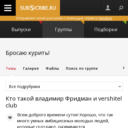
Отправляет email-рассылки с помощью сервиса
Sendsay
Выпуски
Группы
Подборки
1537
Бросаю курить!
Темы
Галерея
Файлы
Поиск по группе
Все подрубрики
Кто такой владимир Фридман и vershitel
club
Всем доброго времени суток! Хорошо, что так
много умных амбициозных молодых людей,
которые созтдают, развиваются