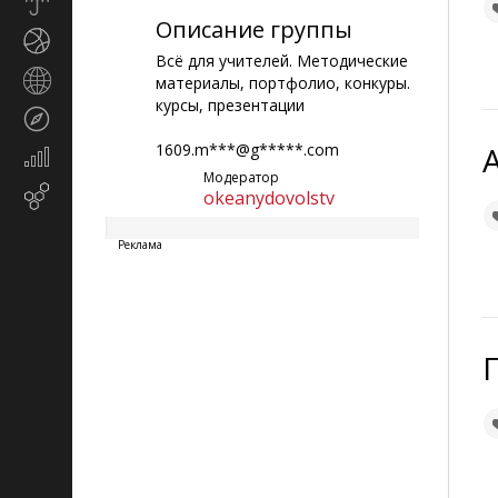
Прогноз
погоды
Описание группы
Спорт
Всё для учителей. Методические
Страны
материалы, портфолио, конкуры.
и
курсы, презентации
Туризм
регионы
1609.m***@g*****.com
Экономика
Модератор
и
Email-
okeanydovolstv
финансы
маркетинг
Реклама