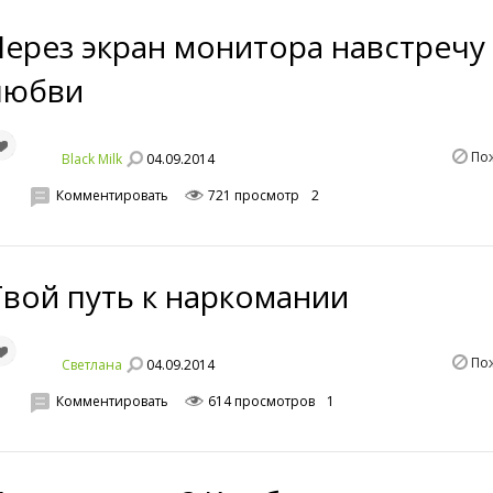
Через экран монитора навстречу
любви
По
04.09.2014
Black Milk
Комментировать
721 просмотр
2
Твой путь к наркомании
По
04.09.2014
Светланa
Комментировать
614 просмотров
1