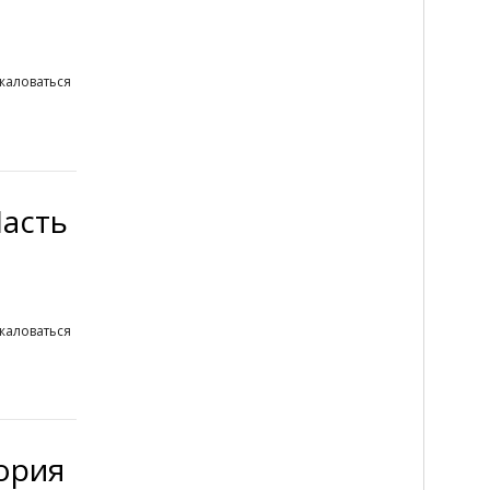
жаловаться
Часть
жаловаться
ория