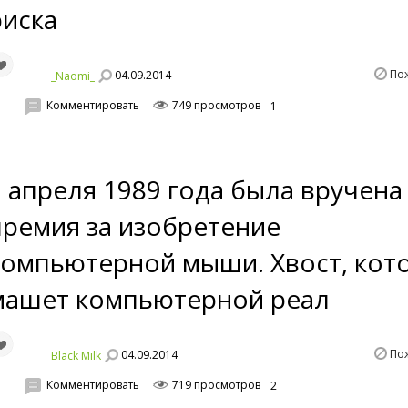
риска
По
04.09.2014
_Naomi_
Комментировать
749 просмотров
1
9 апреля 1989 года была вручена
премия за изобретение
компьютерной мыши. Хвост, кот
машет компьютерной реал
По
04.09.2014
Black Milk
Комментировать
719 просмотров
2