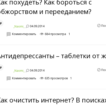
Как похудеть? Как бороться с
обжорством и перееданием?
По
04.09.2014
_Naomi_
Комментировать
684 просмотра
1
Антидепрессанты – таблетки от 
По
04.09.2014
_Naomi_
Комментировать
635 просмотров
1
Как очистить интернет? В поиска