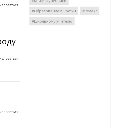
#Книги и учебники
жаловаться
#Образование в России
#Релакс
#Школьному учителю
роду
жаловаться
жаловаться