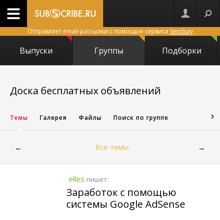
Отправляет email-рассылки с помощью сервиса
Sendsay
Выпуски
Группы
Подборки
4943
Доска бесплатных объявлений
Темы
Галерея
Файлы
Поиск по группе
Все темы
←
→
elles
пишет:
Заработок с помощью
системы Google AdSense