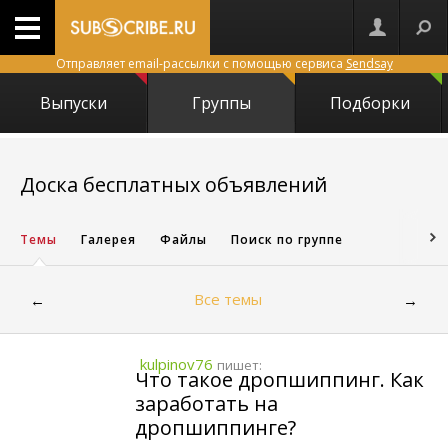
Отправляет email-рассылки с помощью сервиса
Sendsay
Выпуски
Группы
Подборки
4943
Доска бесплатных объявлений
Темы
Галерея
Файлы
Поиск по группе
Все темы
←
→
kulpinov76
пишет:
Что такое дропшиппинг. Как
заработать на
дропшиппинге?