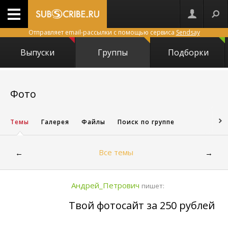
Отправляет email-рассылки с помощью сервиса
Sendsay
Выпуски
Группы
Подборки
18
Фото
Темы
Галерея
Файлы
Поиск по группе
Все темы
←
→
Андрей_Петрович
пишет:
Твой фотосайт за 250 рублей