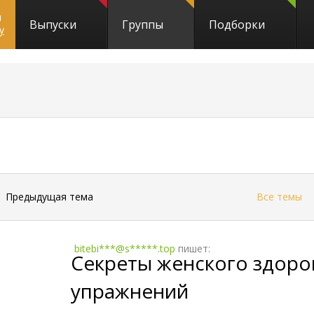
и
Выпуски
Группы
Подборки
y
4
←
Предыдущая тема
Все темы
bitebi***@s*****.top
пишет:
Секреты женского здоров
упражнений