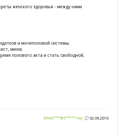
креты женского здоровья - между нами
ридатков и мочеполовой системы;
ист, миом;
ремя полового акта и стать свободной,
bitebi***@s*****.top
02.09.2019