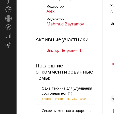
Прогноз
погоды
Х
Модератор
Спорт
д
Alex
Страны
Модератор
и
В
Mahmud Bayramov
Туризм
регионы
Экономика
Активные участники:
и
Email-
финансы
маркетинг
Виктор Петрович П.
З
Последние
откомментированные
темы:
Одна техника для улучшения
состояния ног
(1)
Виктор Петрович П.
,
28.01.2020
Секреты женского здоровья: