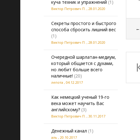
куча техник и упражнений
(1)
Виктор Петрович П.
,
28.01.2020
Секреты простого и быстрого
способа сбросить лишний вес
(1)
Виктор Петрович П.
,
28.01.2020
Очередной шарлатан-медиум,
который общается с духами,
но любит больше всего
наличные!
(20)
лепота
,
04.12.2017
Как немецкий ученый 19-го
века может научить Вас
английскому?
(3)
Виктор Петрович П.
,
30.11.2017
Денежный канал
(1)
аль
,
20.10.2017