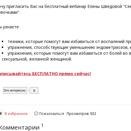
очу пригласить Вас на бесплатный вебинар Елены Шведовой "Се
евочками".
ы узнаете:
техники, которые помогут вам избавиться от воспалений п
упражнения, способствующие уменьшению эндометриозов, к
упражнения, которые помогут вам избавиться от болей во в
сексуальной, желанной женщиной.
аписывайтесь БЕСПЛАТНО прямо сейчас!
Это интересно
0
В избранное
Пожаловаться
Просмотров: 932
1
Комментарии