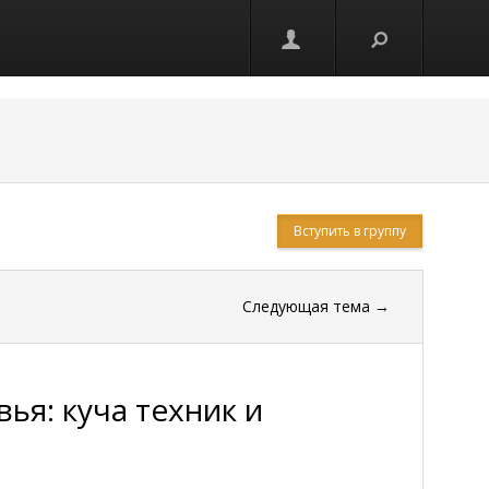
Вступить в группу
Следующая тема
→
ья: куча техник и