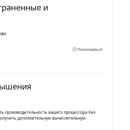
траненные и
зды
Пожаловаться
овышения
ть производительность вашего процессора без
получить дополнительную вычислительную