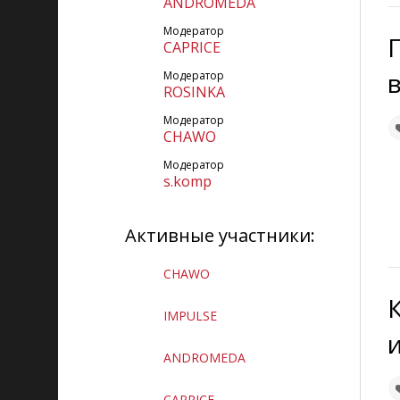
ANDROMEDA
Сайт группы:
Работа в
Модератор
декрете
CAPRICE
Кнопка сайта:
Модератор
ROSINKA
Модератор
Мы в соц.сетях:
CHAWO
Друзья:
Модератор
s.komp
Блог Сергея Почечуева | Как
заработать
Активные участники:
Все секреты копирайтинга
CHAWO
Блоггинг, копирайтинг: все самое
интересное и полезное
IMPULSE
ANDROMEDA
CAPRICE