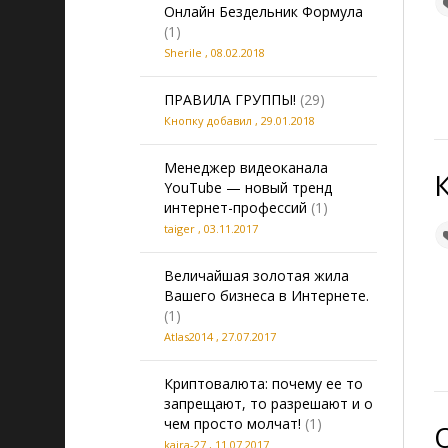
Онлайн Бездельник Формула
(1)
Sherile
,
08.02.2018
ПРАВИЛА ГРУППЫ!
(29)
Кнопку добавил
,
29.01.2018
Менеджер видеоканала
YouTube — новый тренд
интернет-профессий
(1)
taiger
,
03.11.2017
Величайшая золотая жила
Вашего бизнеса в Интернете.
(1)
Atlas2014
,
27.07.2017
Криптовалюта: почему ее то
запрещают, то разрешают и о
чем просто молчат!
(1)
kaira-27
,
11.07.2017