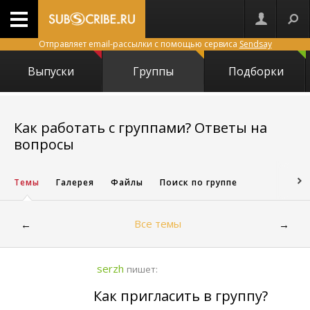
Отправляет email-рассылки с помощью сервиса
Sendsay
Выпуски
Группы
Подборки
Как работать с группами? Ответы на
46
вопросы
Темы
Галерея
Файлы
Поиск по группе
Все темы
←
→
serzh
пишет:
Как пригласить в группу?