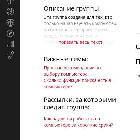
Прогноз
погоды
Описание группы
Спорт
Эта группа создана для тех, кто
Страны
только начал изучать компьютер.
и
Хотя компьютер применяется
Туризм
регионы
везде, в предприятиях, в
больницах, в домах и т.д, но еще
показать весь текст
Экономика
достаточно много людей не
и
умеют пользоваться
Email-
финансы
Важные темы:
компьютером. Всем тем, которые
маркетинг
хотят быстро освоить
Простые рекомендации по
компьютер: Добро пожаловать в
выбору компьютера.
группу". А так же добавляйтесь и
Сколько функций поиска есть в
те, кто хорошо разбирается в
компьютере?
компьютерах. И мы поможем друг
другу.
Рассылки, за которыми
следит группа:
Как научится работать на
компьютере за короткие сроки?