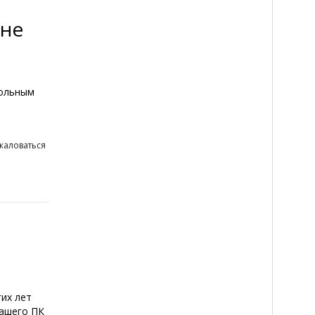
 не
тольным
жаловаться
их лет
вашего ПК