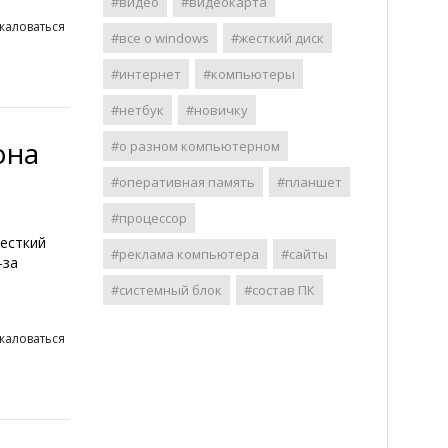
#видео
#видеокарта
жаловаться
#все о windows
#жесткий диск
#интернет
#компьютеры
#нетбук
#новичку
она
#о разном компьютерном
#оперативная память
#планшет
#процессор
жесткий
#реклама компьютера
#сайты
-за
#системный блок
#состав ПК
жаловаться