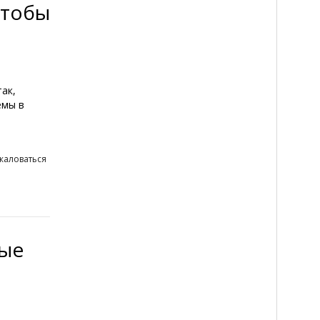
чтобы
ак,
емы в
жаловаться
ные