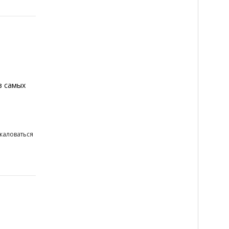
з самых
жаловаться