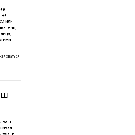
шее
 не
си или
аватели,
 лица,
угими
жаловаться
аш
о ваш
ушивал
сделать