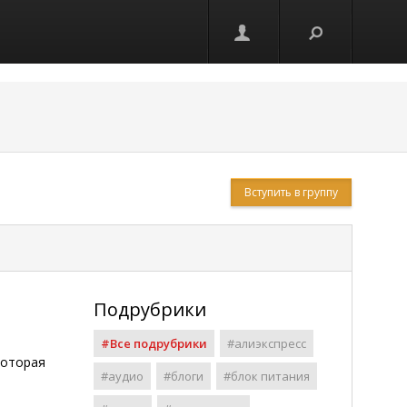
Вступить в группу
Подрубрики
#Все подрубрики
#алиэкспресс
которая
#аудио
#блоги
#блок питания