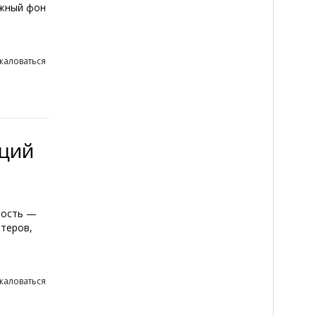
ижный фон
жаловаться
нций
ность —
ютеров,
жаловаться