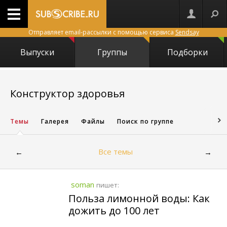
Отправляет email-рассылки с помощью сервиса
Sendsay
Выпуски
Группы
Подборки
3885
Конструктор здоровья
Темы
Галерея
Файлы
Поиск по группе
Все темы
←
→
soman
пишет:
Польза лимонной воды: Как
дожить до 100 лет