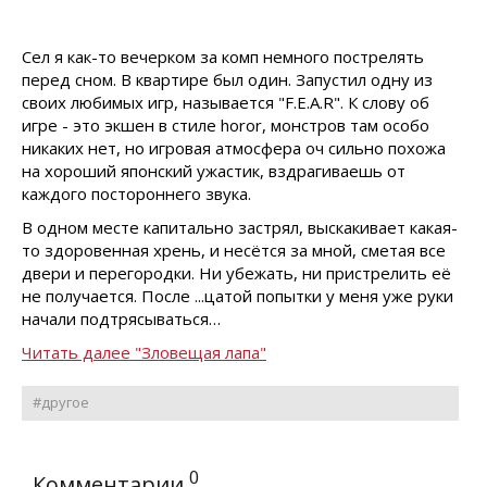
Сел я как-то вечерком за комп немного пострелять
перед сном. В квартире был один. Запустил одну из
своих любимых игр, называется "F.E.A.R". К слову об
игре - это экшен в стиле horor, монстров там особо
никаких нет, но игровая атмосфера оч сильно похожа
на хороший японский ужастик, вздрагиваешь от
каждого постороннего звука.
В одном месте капитально застрял, выскакивает какая-
то здоровенная хрень, и несётся за мной, сметая все
двери и перегородки. Ни убежать, ни пристрелить её
не получается. После ...цатой попытки у меня уже руки
начали подтрясываться…
Читать далее "Зловещая лапа"
#другое
0
Комментарии