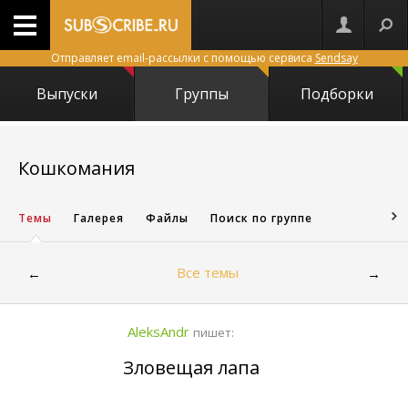
Отправляет email-рассылки с помощью сервиса
Sendsay
Выпуски
Группы
Подборки
8176
Кошкомания
Темы
Галерея
Файлы
Поиск по группе
Все темы
←
→
AleksAndr
пишет:
Зловещая лапа