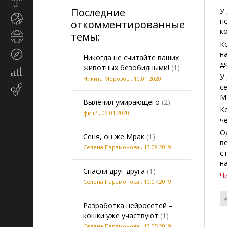
Прогноз
Последние
погоды
У
Спорт
п
откомментированные
к
темы:
Страны
К
и
Туризм
н
регионы
Никогда не считайте ваших
д
животных безобидными!
(1)
Экономика
У
Никита Морозов
,
10.01.2020
и
с
Email-
финансы
М
маркетинг
Вылечил умирающего
(2)
К
фм+/
,
09.01.2020
ч
О
Сеня, он же Мрак
(1)
в
Селена Парамонова
,
13.08.2019
с
н
Спасли друг друга
(1)
Ч
Селена Парамонова
,
10.07.2019
Разработка нейросетей –
кошки уже участвуют
(1)
Селена Парамонова
,
13.05.2019