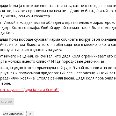
 дяди Коли (а о ком же еще сплетничать, как не о соседе напрот
онятно, никаких проплешин на нем нет. Должно быть, Лысый - э
оту жизнь, семью и характер.
от Лысый в младенчества обладал отвратительным характером. О
а дядю Колю со шкафа. Любой другой хозяин тыкал бы его мордой
ядя Коля.
 дяди Коли вообще суровая карма собирать вокруг себя скандал
ейчас не о том. Вместо того, чтобы кидаться в мерзкого кота с
оскву и вывозил отдыхать на дачу.
от ничего не ценил, он считал, что дядя Коля ограничивает его
ерта молоко вместо сливок? И где породистые девочки, а?
днажды дядю Колю тормознули гайцы, и Лысый вырвался на волю
ернуться и прочесывал придорожный лес. Бесполезно. Лысый зат
траданиями хозяина. Стояла ранняя весна. Дядя Коля промочил но
а воле.
итать далее "Дядя Коля и Лысый"
#другое
Это интересно
0