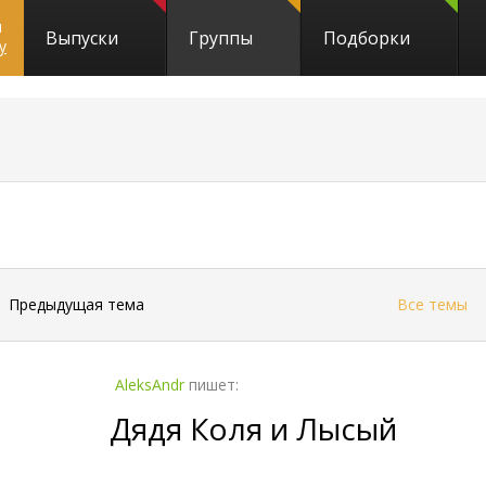
и
Выпуски
Группы
Подборки
y
←
Предыдущая тема
Все темы
AleksAndr
пишет:
Дядя Коля и Лысый