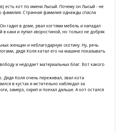
ив) есть кот по имени Лысый. Почему он Лысый - не
то фамилия. Странная фамилия однажды спасла
н гадил в доме, рвал когтями мебель и нападал
 в каки и лупил хворостиной, но только не добряк
ьных женщин и неблагодарную скотину. Ну, речь
апогами, дядя Коля катал его на машине показывать
 свободу и недодает материальных благ. Вот какого
. Дядя Коля очень переживал, звал кота
аился в кустах и мстительно наблюдал за
ги, замерз, охрип и поехал дальше. А кот остался