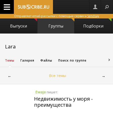
Отправляет email-рассылки с помощью сервиса
Sendsay
Выпуски
Группы
Подборки
29985
Lara
Темы
Галерея
Файлы
Поиск по группе
Все темы
←
→
EwaJa
пишет:
Недвижимость у моря -
преимущества