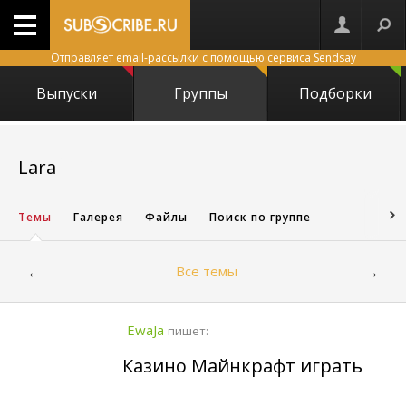
Отправляет email-рассылки с помощью сервиса
Sendsay
Выпуски
Группы
Подборки
29985
Lara
Темы
Галерея
Файлы
Поиск по группе
Все темы
←
→
EwaJa
пишет:
Казино Майнкрафт играть