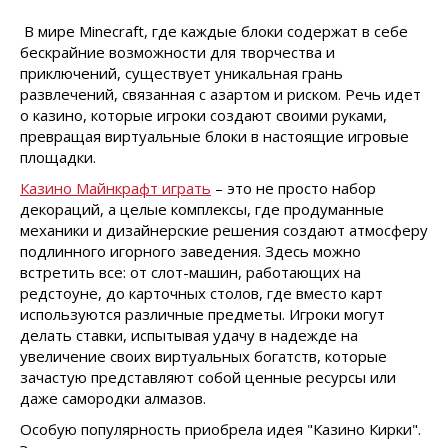
В мире Minecraft, где каждые блоки содержат в себе
бескрайние возможности для творчества и
приключений, существует уникальная грань
развлечений, связанная с азартом и риском. Речь идет
о казино, которые игроки создают своими руками,
превращая виртуальные блоки в настоящие игровые
площадки.
Казино Майнкрафт играть
– это не просто набор
декораций, а целые комплексы, где продуманные
механики и дизайнерские решения создают атмосферу
подлинного игорного заведения. Здесь можно
встретить все: от слот-машин, работающих на
редстоуне, до карточных столов, где вместо карт
используются различные предметы. Игроки могут
делать ставки, испытывая удачу в надежде на
увеличение своих виртуальных богатств, которые
зачастую представляют собой ценные ресурсы или
даже самородки алмазов.
Особую популярность приобрела идея "Казино Кирки".