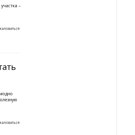
 участка –
жаловаться
тать
 модно
полезную
жаловаться