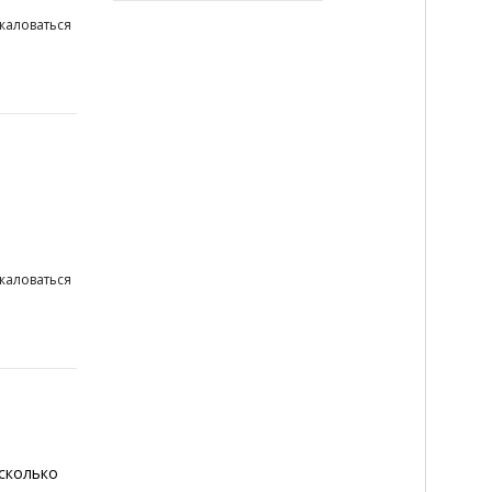
жаловаться
жаловаться
ы
 сколько