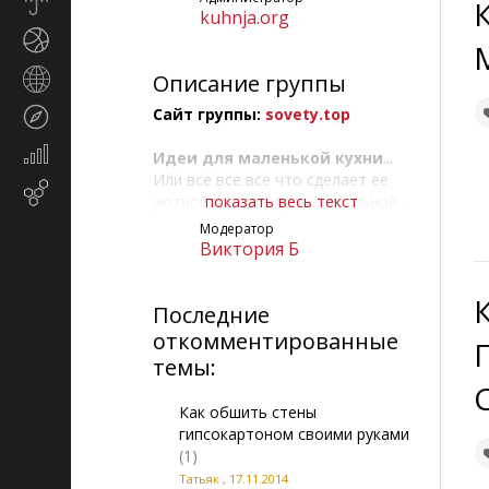
Прогноз
kuhnja.org
погоды
Спорт
Страны
Описание группы
и
Сайт группы:
sovety.top
Туризм
регионы
Экономика
Идеи для маленькой кухни
...
и
Или все все все что сделает ее
Email-
финансы
уютной и многофункциональной...
показать весь текст
маркетинг
Модератор
Советы по оформлению,
Виктория Б
ремонту, отделке и освещению
кухни...
Последние
откомментированные
темы:
Как обшить стены
гипсокартоном своими руками
(1)
Татьяк
,
17.11.2014