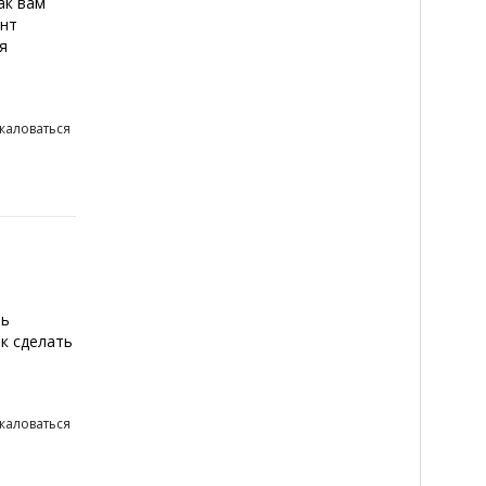
ак вам
онт
я
жаловаться
ть
ак сделать
жаловаться