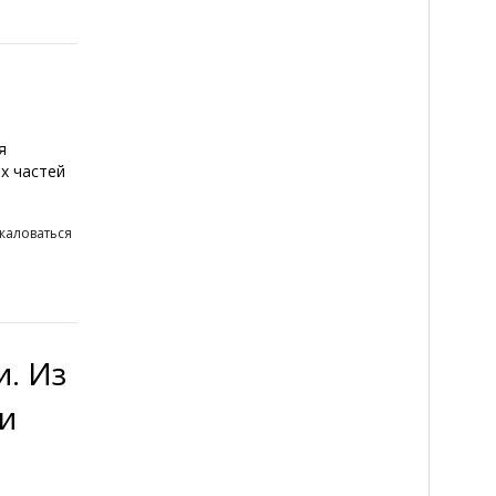
я
х частей
жаловаться
и. Из
и