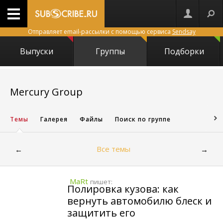
Отправляет email-рассылки с помощью сервиса
Sendsay
Выпуски
Группы
Подборки
24673
Mercury Group
Темы
Галерея
Файлы
Поиск по группе
Все темы
←
→
MaRt
пишет:
Полировка кузова: как
вернуть автомобилю блеск и
защитить его