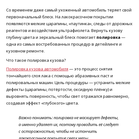
Со временем даже самый ухоженный автомобиль теряет свой
первоначальный блеск. На лакокрасочном покрытии
появляются мелкие царапины, «паутинка», следы от дорожных
реагентов и воздействия ультрафиолета. Вернуть кузову
глубину цвета и зеркальный блеск помогает
полировка
—
одна из самых востребованных процедур в детейлинге и
кузовном ремонте.
Что такое полировка кузова?
Полировка кузова автомобиля
— это процесс снятия
тончайшего слоя лака с помощью абразивных паст и
полировальных машин. Цель процедуры — устранить мелкие
дефекты (царапины, потёртости, оксидную плёнку) и
выровнять поверхность, чтобы свет отражался равномерно,
создавая эффект «глубокого» цвета.
Важно понимать: полировка не маскирует дефекты,
а именно удаляет их, поэтому проводить её следует
с осторожностью, чтобы не истончить
лакокрасочное покрытие сверх меры.