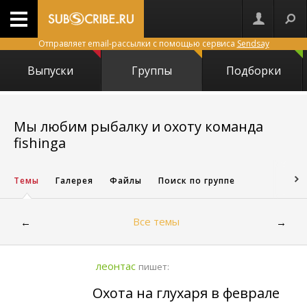
Отправляет email-рассылки с помощью сервиса
Sendsay
Выпуски
Группы
Подборки
Мы любим рыбалку и охоту команда
17538
fishinga
Темы
Галерея
Файлы
Поиск по группе
Все темы
←
→
леонтас
пишет:
Охота на глухаря в феврале