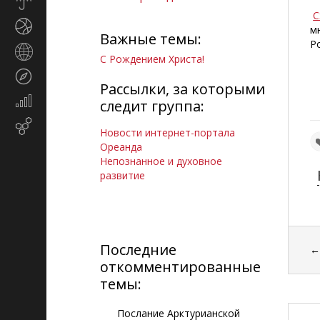
Прогноз
погоды
С
Спорт
м
Важные темы:
Р
Страны
С Рождением Христа!
и
Туризм
регионы
Рассылки, за которыми
Экономика
следит группа:
и
Email-
финансы
Новости интернет-портала
маркетинг
Ореанда
Непознанное и духовное
развитие
Последние
откомментированные
темы:
Послание Арктурианской