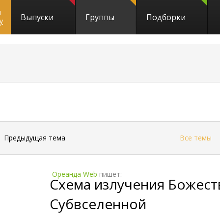
и
Выпуски
Группы
Подборки
y
287
←
Предыдущая тема
Все темы
Ореанда Web
пишет:
Схема излучения Божест
Субвселенной