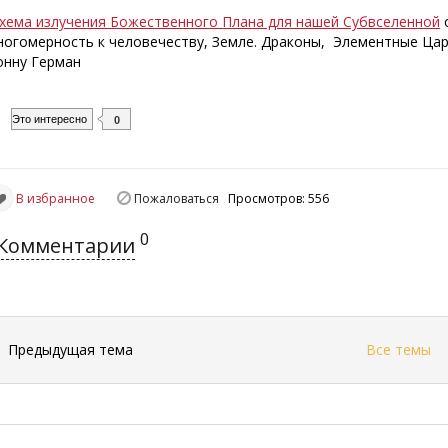
хема излучения Божественного Плана для нашей Субвселенной
о
ногомерность к человечеству, Земле. Драконы, Элементные Цар
онну Герман
Это интересно
0
В избранное
Пожаловаться
Просмотров: 556
0
Комментарии
←
Предыдущая тема
Все темы