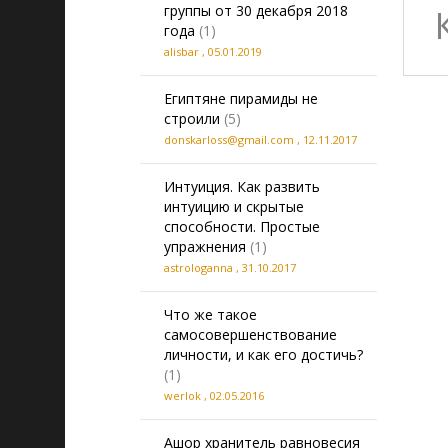
группы от 30 декабря 2018
года
(1)
alisbar
,
05.01.2019
Египтяне пирамиды не
строили
(5)
donskarloss@gmail.com
,
12.11.2017
Интуиция. Как развить
интуицию и скрытые
способности. Простые
упражнения
(1)
astrologanna
,
31.10.2017
Что же такое
самосовершенствование
личности, и как его достичь?
(1)
werlok
,
02.05.2016
Ашор хранитель равновесия