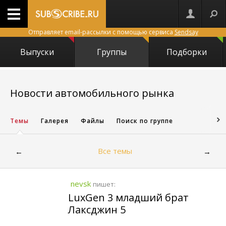
Отправляет email-рассылки с помощью сервиса
Sendsay
Выпуски
Группы
Подборки
6311
Новости автомобильного рынка
Темы
Галерея
Файлы
Поиск по группе
Все темы
←
→
nevsk
пишет:
LuxGen 3 младший брат
Лаксджин 5