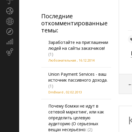
Прогноз
погоды
Спорт
Последние
Страны
откомментированные
и
темы:
Туризм
регионы
Экономика
Заработайте на приглашении
и
людей на сайты заказчиков!
Email-
финансы
(1)
маркетинг
Любознательная
,
16.12.2014
Union Payment Services - ваш
источник пассивного дохода.
(1)
DmBeard
,
02.02.2013
Почему бомжи не идут в
сетевой маркетинг, или как
определить целевую
аудиторию (О серьезных
вещах несерьёзно:
(2)