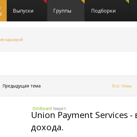
и
Выпуски
Группы
Подборки
y
ие карьерой
661
←
Предыдущая тема
Все темы
DmBeard
пишет:
Union Payment Services 
дохода.