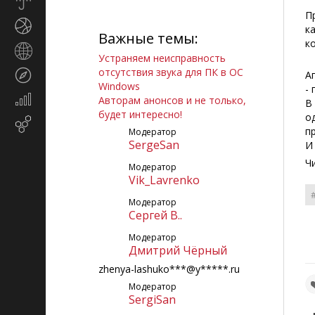
Прогноз
погоды
П
Спорт
к
Важные темы:
к
Страны
Устраняем неисправность
и
отсутствия звука для ПК в ОС
Туризм
А
регионы
Windows
-
Экономика
Авторам анонсов и не только,
В
и
будет интересно!
о
Email-
финансы
п
Модератор
маркетинг
SergeSan
И
Ч
Модератор
Vik_Lavrenko
Модератор
Сергей В..
Модератор
Дмитрий Чёрный
zhenya-lashuko***@y*****.ru
Модератор
SergiSan