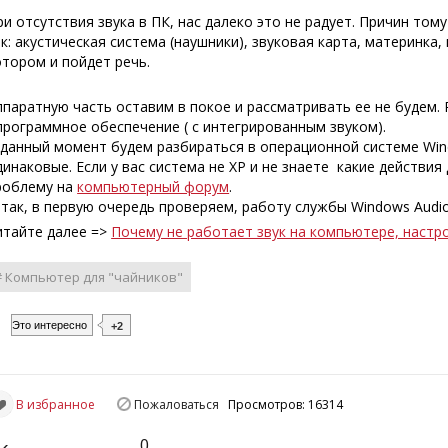
ри отсутствия звука в ПК, нас далеко это не радует. Причин то
ак: акустическая система (наушники), звуковая карта, материнка
отором и пойдет речь.
ппаратную часть оставим в покое и рассматривать ее не будем.
 программное обеспечение ( с интегрированным звуком).
 данный момент будем разбираться в операционной системе Windo
динаковые. Если у вас система не ХР и не знаете какие действия
роблему на
компьютерный форум
.
 так, в первую очередь проверяем, работу службы Windows Audio
итайте далее =>
Почему не работает звук на компьютере, настро
# Компьютер для "чайников"
Это интересно
+2
В избранное
Пожаловаться
Просмотров: 16314
0