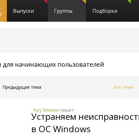
и
Выпуски
Группы
Подборки
y
7268
ы для начинающих пользователей
←
Предыдущая тема
Все темы
Yury Smirnov
пишет:
Устраняем неисправность
в ОС Windows