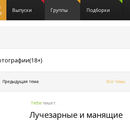
и
Выпуски
Группы
Подборки
y
611
отографии(18+)
←
Предыдущая тема
Все темы
Tettie
пишет:
Лучезарные и манящие