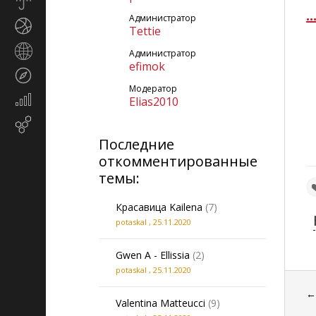
Прогноз
.
погоды
Администратор
Спорт
Tettie
Страны
Администратор
и
efimok
Туризм
регионы
Модератор
Экономика
Elias2010
и
Email-
финансы
маркетинг
Последние
откомментированные
темы:
Красавица Kailena
(7)
potaskal
,
25.11.2020
Gwen A - Ellissia
(2)
potaskal
,
25.11.2020
Valentina Matteucci
(9)