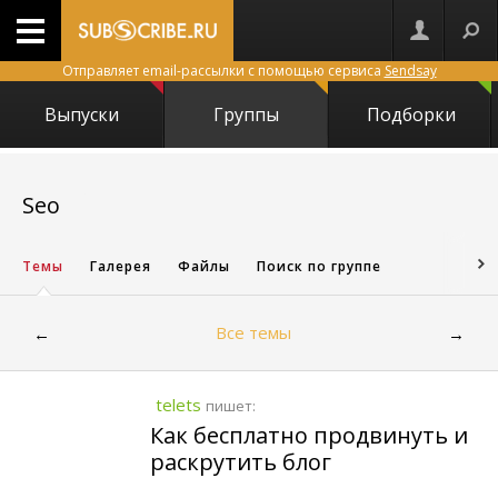
Отправляет email-рассылки с помощью сервиса
Sendsay
Выпуски
Группы
Подборки
4813
Seo
Темы
Галерея
Файлы
Поиск по группе
Все темы
←
→
telets
пишет:
Как бесплатно продвинуть и
раскрутить блог