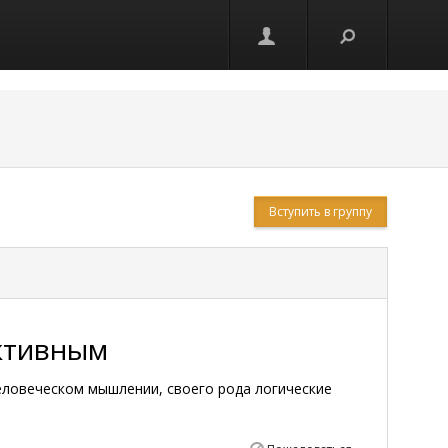
Вступить в группу
ктивным
еловеческом мышлении, своего рода логические