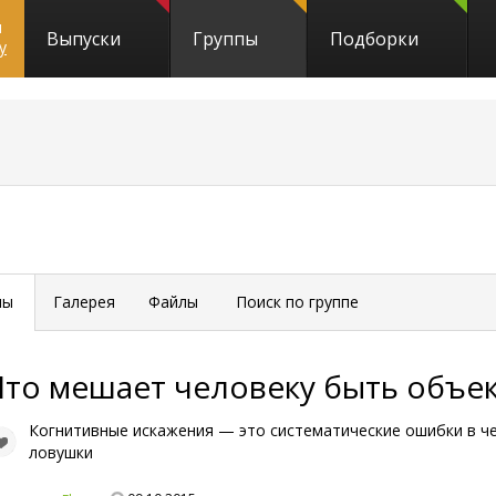
и
Выпуски
Группы
Подборки
y
мы
Галерея
Файлы
Поиск по группе
Что мешает человеку быть объе
Когнитивные искажения — это систематические ошибки в ч
ловушки