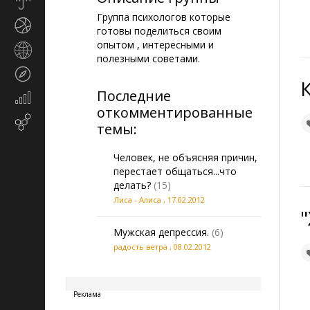
Прогноз
погоды
Группа психологов которые
Спорт
готовы поделиться своим
опытом , интересными и
Страны
полезными советами.
и
Туризм
регионы
Последние
Экономика
откомментированные
и
Email-
финансы
темы:
маркетинг
Человек, не объясняя причин,
перестает общаться...что
делать?
(15)
Лиса - Алисa
,
17.02.2012
"
Мужская депрессия.
(6)
радость ветра
,
08.02.2012
20260806025050
Реклама