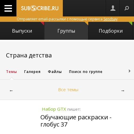
Отправляет email-рассылки с помощью сервиса
Sendsay
Выпуски
Группы
Подборки
26282
Страна детства
Темы
Галерея
Файлы
Поиск по группе
Все темы
←
→
Набор GTX
пишет:
Обучающие раскраски -
глобус 37