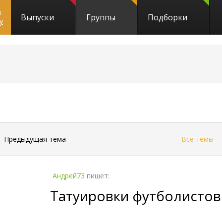
и
Выпуски
Группы
Подборки
y
←
Предыдущая тема
Все темы
Андрей73
пишет:
Татуировки футболистов