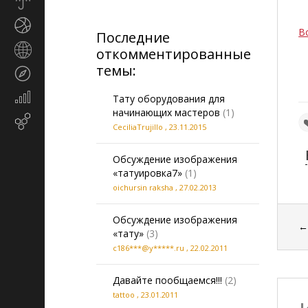
Прогноз
погоды
Спорт
В
Последние
Страны
откомментированные
и
темы:
Туризм
регионы
Экономика
Тату оборудования для
и
начинающих мастеров
(1)
Email-
финансы
CeciliaTrujillo
,
23.11.2015
маркетинг
Обсуждение изображения
«татуировка7»
(1)
oichursin raksha
,
27.02.2013
Обсуждение изображения
«тату»
(3)
c186***@y*****.ru
,
22.02.2011
Давайте пообщаемся!!!
(2)
tattoo
,
23.01.2011