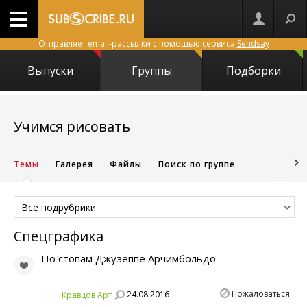
Отправляет email-рассылки с помощью сервиса
Sendsay
Выпуски
Группы
Подборки
23641
Учимся рисовать
Темы
Галерея
Файлы
Поиск по группе
Все подрубрики
Спецграфика
По стопам Джузеппе Арчимбольдо
Пожаловаться
24.08.2016
Кравцов Арт