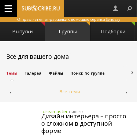
Отправляет email-рассылки с помощью сервиса
Sendsay
Выпуски
Группы
Подборки
27694
Всё для вашего дома
Темы
Галерея
Файлы
Поиск по группе
Все темы
←
→
dreamaster
пишет:
Дизайн интерьера – просто
о сложном в доступной
форме