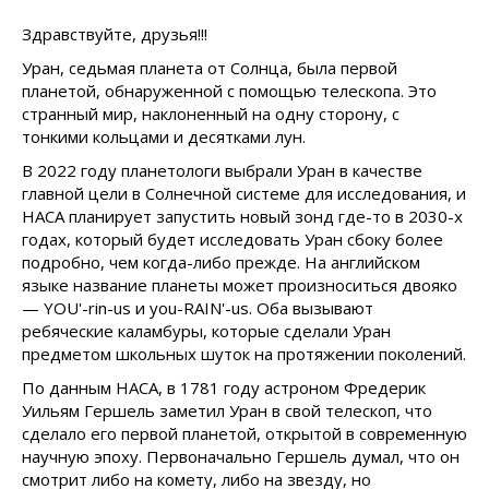
Здравствуйте, друзья!!!
Уран, седьмая планета от Солнца, была первой
планетой, обнаруженной с помощью телескопа. Это
странный мир, наклоненный на одну сторону, с
тонкими кольцами и десятками лун.
В 2022 году планетологи выбрали Уран в качестве
главной цели в Солнечной системе для исследования, и
НАСА планирует запустить новый зонд где-то в 2030-х
годах, который будет исследовать Уран сбоку более
подробно, чем когда-либо прежде. На английском
языке название планеты может произноситься двояко
— YOU'-rin-us и you-RAIN'-us. Оба вызывают
ребяческие каламбуры, которые сделали Уран
предметом школьных шуток на протяжении поколений.
По данным НАСА, в 1781 году астроном Фредерик
Уильям Гершель заметил Уран в свой телескоп, что
сделало его первой планетой, открытой в современную
научную эпоху. Первоначально Гершель думал, что он
смотрит либо на комету, либо на звезду, но