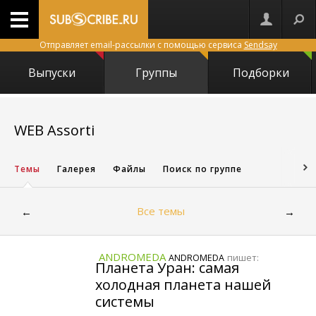
Отправляет email-рассылки с помощью сервиса
Sendsay
Выпуски
Группы
Подборки
1914
WEB Assorti
Темы
Галерея
Файлы
Поиск по группе
Все темы
←
→
ANDROMEDA
пишет:
ANDROMEDA
Планета Уран: самая
холодная планета нашей
системы