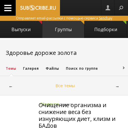
Отправляет email-рассылки с помощью сервиса
Sendsay
Выпуски
Группы
Подборки
22925
Здоровье дороже золота
Темы
Галерея
Файлы
Поиск по группе
Все темы
←
→
Очищение организма и
Olegovna
пишет:
снижение веса без
изнуряющих диет, клизм и
БАДов