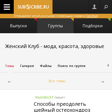
Отправляет email-рассылки с помощью сервиса
Sendsay
Выпуски
Группы
Подборки
Женский Клуб - мода, красота, здоровье
2721
Темы
Галерея
Файлы
Поиск по группе
Все темы
←
→
muscles33
пишет:
Способы преодолеть
шейный остеохондроз