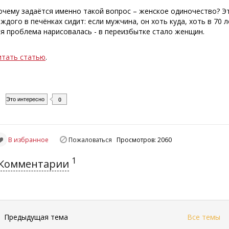
очему задаётся именно такой вопрос – женское одиночество? Эт
аждого в печёнках сидит: если мужчина, он хоть куда, хоть в 70 л
ся проблема нарисовалась - в переизбытке стало женщин.
итать статью
.
Это интересно
0
В избранное
Пожаловаться
Просмотров: 2060
1
Комментарии
←
Предыдущая тема
Все темы