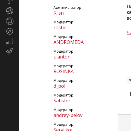
Прогноз
погоды
П
Администратор
Спорт
к
K_sn
в
Страны
Модератор
и
roshel
Туризм
регионы
Ч
Модератор
Экономика
ANDROMEDA
и
Email-
Модератор
финансы
u.anton
маркетинг
Модератор
ROSINKA
Модератор
d_pol
Модератор
Sabster
Модератор
andrey-belov
Модератор
Seryi kot