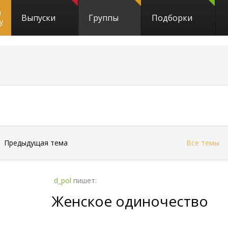
и
Выпуски
Группы
Подборки
y
←
Предыдущая тема
Все темы
d_pol
пишет:
Женское одиночество