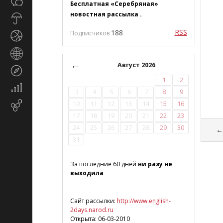
Общество
СМИ
Бесплатная «Серебряная»
новостная рассылка .
Прогноз
погоды
RSS
188
Подписчиков
Спорт
Страны
и
←
Август 2026
Туризм
регионы
1
2
Экономика
3
4
5
6
7
8
9
и
10
11
12
13
14
15
16
Email-
финансы
маркетинг
17
18
19
20
21
22
23
24
25
26
27
28
29
30
31
lo
За последние 60 дней
ни разу не
выходила
Сайт рассылки:
http://www.english-
2days.narod.ru
Открыта: 06-03-2010