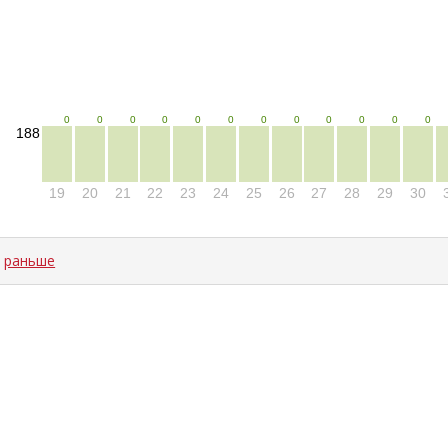
0
0
0
0
0
0
0
0
0
0
0
0
188
19
20
21
22
23
24
25
26
27
28
29
30
←
раньше
ad time: NaNms, calc and output time: 18ms