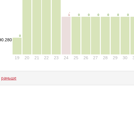
-
1
0
0
0
0
0
0
0
90.280
19
20
21
22
23
24
25
26
27
28
29
30
←
раньше
ad time: NaNms, calc and output time: 18ms