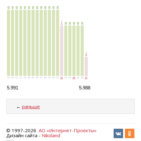
0
0
0
0
0
0
0
0
0
0
0
0
0
-
1
0
0
0
0
0
-
2
19
20
21
22
23
24
25
26
27
28
29
30
31
07
01
02
03
04
05
06
5.991
5.988
←
раньше
load time: NaNms, calc and output time: 20ms
© 1997-
2026
АО «Интернет-Проекты»
Дизайн сайта -
Nikoland
2014