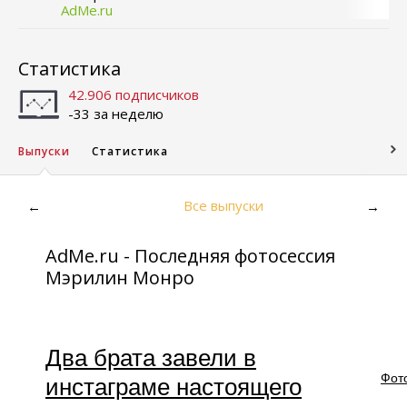
AdMe.ru
Статистика
42.906 подписчиков
-33 за неделю
Выпуски
Статистика
Все выпуски
←
→
AdMe.ru - Последняя фотосессия
Мэрилин Монро
Два брата завели в
Фот
инстаграме настоящего