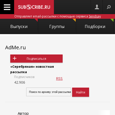
Отправляет email-рассылки с помощью сервиса
Sendsay
Выпуски
Группы
Подборки
AdMe.ru
Подписаться
«Серебряная» новостная
рассылка
Подписчиков
RSS
42.906
Автор