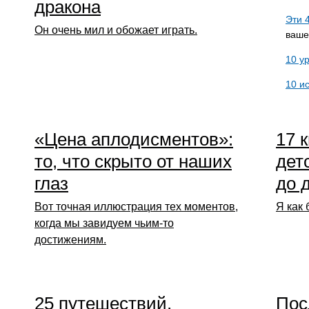
дракона
Эти 
Он очень мил и обожает играть.
ваше
10 у
10 и
«Цена аплодисментов»:
17 к
то, что скрыто от наших
дет
глаз
до 
Вот точная иллюстрация тех моментов,
Я как
когда мы завидуем чьим-то
достижениям.
25 путешествий,
Пос