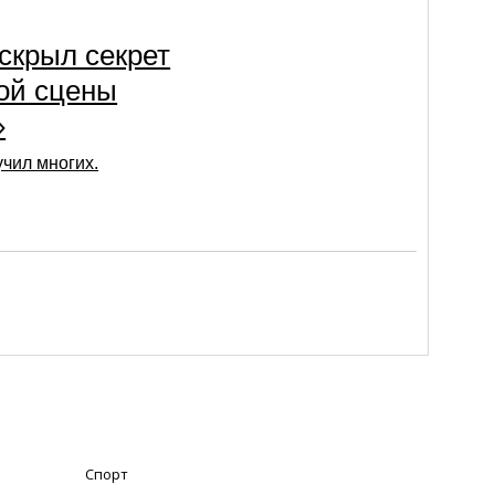
скрыл секрет
ой сцены
»
учил многих.
Спорт