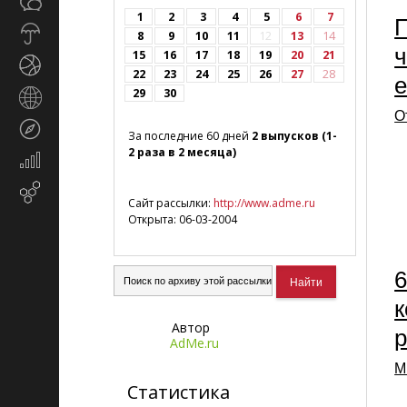
Общество
СМИ
1
2
3
4
5
6
7
П
Прогноз
8
9
10
11
12
13
14
погоды
ч
15
16
17
18
19
20
21
Спорт
22
23
24
25
26
27
28
е
29
30
Страны
и
О
Туризм
регионы
За последние 60 дней
2 выпусков (1-
2 раза в 2 месяца)
Экономика
и
Email-
финансы
Сайт рассылки:
http://www.adme.ru
маркетинг
Открыта: 06-03-2004
6
к
Автор
р
AdMe.ru
М
Статистика