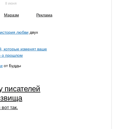
8 июня
Маразм
Реклама
история любви
двух
, которые изменят ваше
е о прошлом
ни
от Будды
у писателей
озвища
 вот так.