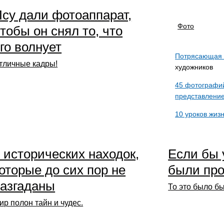
су дали фотоаппарат,
Фото
тобы он снял то, что
го волнует
Потрясающая 
тличные кадры!
художников
45 фотографий
представлени
10 уроков жиз
 исторических находок,
Если бы 
оторые до сих пор не
были пр
азгаданы
То это было бы
ир полон тайн и чудес.