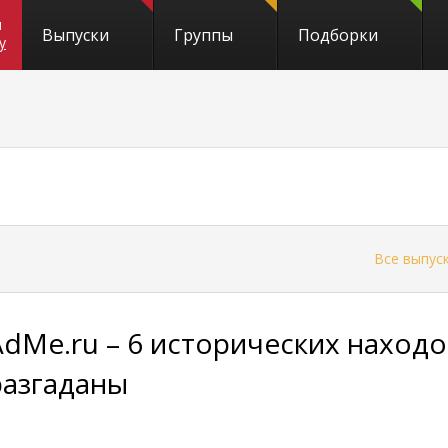
и
Выпуски
Группы
Подборки
y
←
Все выпус
AdMe.ru – 6 исторических находо
разгаданы