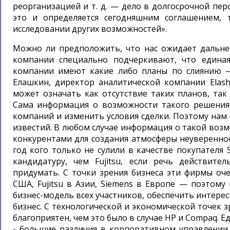
реорганизацией и т. д. — дело в долгосрочной пе
это и определяется сегодняшним соглашением, 
исследовании других возможностей».
Можно ли предположить, что нас ожидает дальней
компании специально подчеркивают, что единая
компании имеют какие либо планы по слиянию 
Елашкин, директор аналитической компании Elash
может означать как отсутствие таких планов, та
Сама информация о возможности такого решения
компаний и изменить условия сделки. Поэтому нам
известий. В любом случае информация о такой воз
конкурентами для создания атмосферы неуверенно
год кого только не сулили в качестве покупателя S
кандидатуру, чем Fujitsu, если речь действите
придумать. С точки зрения бизнеса эти фирмы оче
США, Fujitsu в Азии, Siemens в Европе — поэтом
бизнес-модель всех участников, обеспечить интерес
бизнес. С технологической и экономической точек 
благоприятен, чем это было в случае HP и Compaq. 
- большие различия в корпоративном управлении,