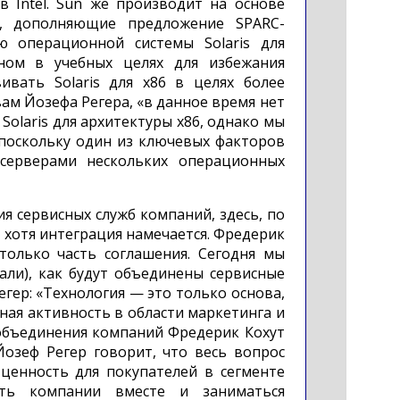
 Intel. Sun же производит на основе
, дополняющие предложение SPARC-
ю операционной системы Solaris для
вном в учебных целях для избежания
вивать Solaris для x86 в целях более
ам Йозефа Регера, «в данное время нет
olaris для архитектуры x86, однако мы
 поскольку один из ключевых факторов
 серверами нескольких операционных
я сервисных служб компаний, здесь, по
, хотя интеграция намечается. Фредерик
только часть соглашения. Сегодня мы
ли), как будут объединены сервисные
гер: «Технология — это только основа,
ная активность в области маркетинга и
 объединения компаний Фредерик Кохут
Йозеф Регер говорит, что весь вопрос
ценность для покупателей в сегменте
ть компании вместе и заниматься