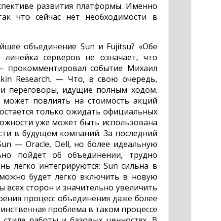
рспективе развития платформы. Именно
так что сейчас нет необходимости в
шее объединение Sun и Fujitsu? «Обе
 линейка серверов не означает, что
— прокомментировал событие Михаил
kin Research. — Что, в свою очередь,
к и переговоры, идущие полным ходом.
 может повлиять на стоимость акций
 остается только ожидать официальных
можности уже может быть использована
сти в будущем компаний. За последний
un — Oracle, Dell, но более идеальную
льно пойдет об объединении, трудно
нь легко интегрируются: Sun сильна в
у можно будет легко включить в новую
ы всех сторон и значительно увеличить
зрения процесс объединения даже более
Единственная проблема в таком процессе
 стиле работы и базовых ценностях. В