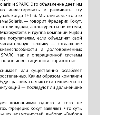
laris и SPARC. Это объявление дает им
но инвестировать и развивать эту
учай, когда 1+1=3. Мы считаем, что это
мы Solaris, — говорит Фредерик Кохут.
атели ждали, а конкуренты не хотели,
Microsystems и группа компаний Fujitsu
ие покупателям, если объединят свой
ычислительную технику — соглашение
жизнеспособности и долговременных
 SPARC, так и операционной системы
и новые инвестиционные горизонты».
снимает или существенно ослабляет
торостепенных. Каким образом компании
удут развиваться их сети технического
тригующий — последуют ли дальнейшие
вумя компаниями одного и того же
ах. Фредерик Кохут заявляет, что суть
льших возможностей выбора: «Выбора