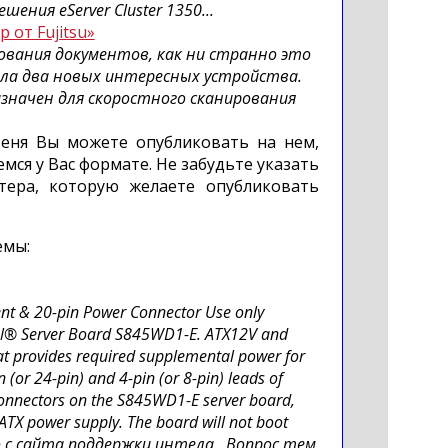
ния eServer Cluster 1350...
 от Fujitsu»
ования документов, как ни странно это
авила два новых интересных устройства.
назначен для скоростного сканирования
еня Вы можете опубликовать на нем,
ся у Вас формате. Не забудьте указать
ера, которую желаете опубликовать
емы:
nt & 20-pin Power Connector Use only
tel® Server Board S845WD1-E. ATX12V and
at provides required supplemental power for
 (or 24-pin) and 4-pin (or 8-pin) leads of
onnectors on the S845WD1-E server board,
 ATX power supply. The board will not boot
то с сайта поддержки интела.. Вопрос тем