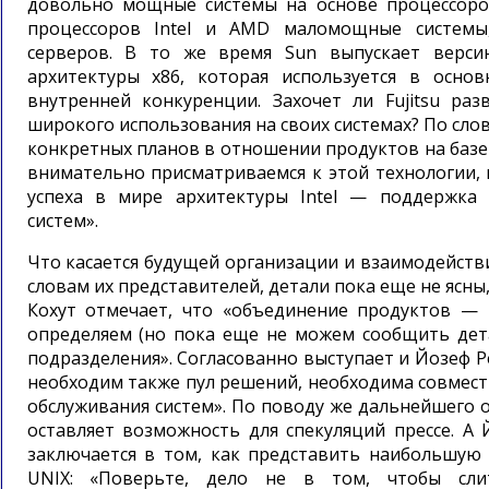
довольно мощные системы на основе процессоров
процессоров Intel и AMD маломощные системы
серверов. В то же время Sun выпускает верси
архитектуры x86, которая используется в осно
внутренней конкуренции. Захочет ли Fujitsu раз
широкого использования на своих системах? По слов
конкретных планов в отношении продуктов на базе S
внимательно присматриваемся к этой технологии,
успеха в мире архитектуры Intel — поддержка
систем».
Что касается будущей организации и взаимодействи
словам их представителей, детали пока еще не ясны
Кохут отмечает, что «объединение продуктов — 
определяем (но пока еще не можем сообщить дета
подразделения». Согласованно выступает и Йозеф Ре
необходим также пул решений, необходима совмест
обслуживания систем». По поводу же дальнейшего
оставляет возможность для спекуляций прессе. А 
заключается в том, как представить наибольшую 
UNIX: «Поверьте, дело не в том, чтобы сли