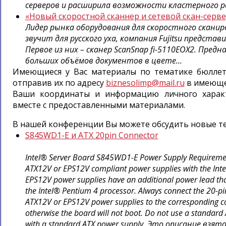
серверов и расширила возможности кластерного реше
«Новый скоростной сканнер и сетевой скан-сервер
Лидер рынка оборудования для скоростного сканир
звучит для русского уха, компания Fujitsu предст
Первое из них – сканер ScanSnap fi-5110EOX2. Пред
больших объёмов документов в цвете...
Имеющиеся у Вас материалы по тематике бюллет
отправив их по адресу
biznesolimp@mail.ru
в имеющем
Ваши координаты и информацию личного характ
вместе с предоставленными материалами.
В нашей конференции Вы можете обсудить новые т
S845WD1-E и ATX 20pin Connector
Intel® Server Board S845WD1-E Power Supply Requireme
ATX12V or EPS12V compliant power supplies with the In
EPS12V power supplies have an additional power lead th
the Intel® Pentium 4 processor. Always connect the 20-pin
ATX12V or EPS12V power supplies to the corresponding c
otherwise the board will not boot. Do not use a standard
with a standard ATX power supply. Это описание взя