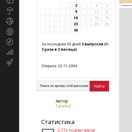
Общество
СМИ
1
2
3
4
5
Прогноз
6
7
8
9
10
11
12
погоды
13
14
15
16
17
18
19
Спорт
20
21
22
23
24
25
26
27
28
29
30
Страны
и
Туризм
регионы
За последние 60 дней
2 выпусков (1-
2 раза в 2 месяца)
Экономика
и
Email-
финансы
Открыта: 22-11-2004
маркетинг
Автор
Tarantul
Статистика
2.772 подписчиков