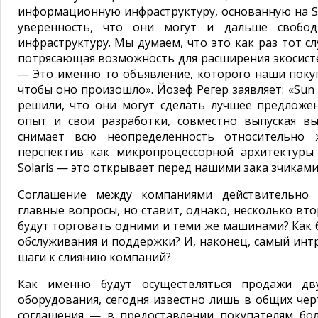
информационную инфраструктуру, основанную на So
уверенность, что они могут и дальше свобод
инфраструктуру. Мы думаем, что это как раз тот сл
потрясающая возможность для расширения экосисте
— Это именно то объявление, которого наши покуп
чтобы оно произошло». Йозеф Регер заявляет: «Sun 
решили, что они могут сделать лучшее предложен
опыт и свои разработки, совместно выпуская в
снимает всю неопределенность относительно 
перспектив как микропроцессорной архитектуры
Solaris — это открывает перед нашими зака зчикам
Соглашение между компаниями действительно 
главные вопросы, но ставит, однако, несколько в
будут торговать одними и теми же машинами? Как б
обслуживания и поддержки? И, наконец, самый ин
шаги к слиянию компаний?
Как именно будут осуществляться продажи д
оборудования, сегодня известно лишь в общих черт
соглашения — в предоставлении покупателям бо