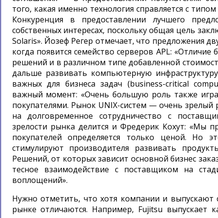
того, какая именно технология справляется с типом
Конкуренция в предоставлении лучшего пред
собственных интересах, поскольку общая цель закл
Solaris». Йозеф Регер отмечает, что предложения д
когда появится семейство серверов APL: «Отличие 
решений и в различном типе добавленной стоимост
дальше развивать компьютерную инфраструктуру
важных для бизнеса задач (business-critical com
важный момент: «Очень большую роль также игра
покупателями. Рынок UNIX-систем — очень зрелый
на долговременное сотрудничество с поставщи
зрелости рынка делится и Фредерик Кохут: «Мы п
покупателей определяется только ценой. Но э
стимулируют производителя развивать продукт
Решений, от которых зависит основной бизнес зак
тесное взаимодействие с поставщиком на стад
воплощений».
Нужно отметить, что хотя компании и выпускают 
рынке отличаются. Например, Fujitsu выпускает 