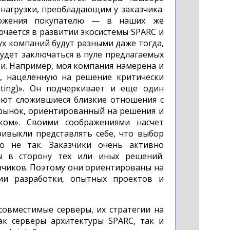
 нагрузки, преобладающим у заказчика.
ложения покупателю — в наших же
ючается в развитии экосистемы SPARC и
вух компаний будут разными даже тогда,
будет заключаться в пуле предлагаемых
и. Например, моя компания намерена и
, нацеленную на решение критически
puting)». Он подчеркивает и еще один
ют сложившиеся близкие отношения с
 рынок, ориентированный на решения и
ком». Своими соображениями насчет
ривыкли представлять себе, что выбор
то не так. Заказчики очень активно
ы в сторону тех или иных решений.
азчиков. Поэтому они ориентированы на
ии разработки, опытных проектов и
совместимые серверы, их стратегии на
как серверы архитектуры SPARC, так и