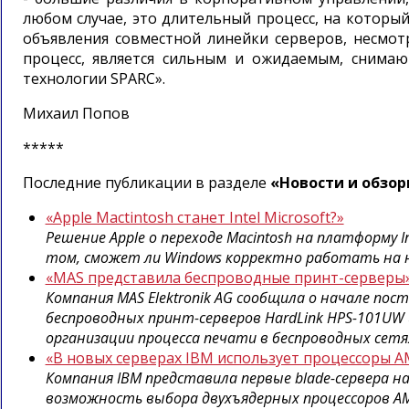
любом случае, это длительный процесс, на который
объявления совместной линейки серверов, несмот
процесс, является сильным и ожидаемым, сним
технологии SPARC».
Михаил Попов
*****
Последние публикации в разделе
«Новости и обзор
«Apple Mactintosh станет Intel Microsoft?»
Решение Apple о переходе Macintosh на платформу I
том, сможет ли Windows корректно работать на но
«MAS представила беспроводные принт-серверы
Компания MAS Elektronik AG сообщила о начале пос
беспроводных принт-серверов HardLink HPS-101UW
организации процесса печати в беспроводных сетях
«В новых серверах IBM использует процессоры 
Компания IBM представила первые blade-сервера на
возможность выбора двухъядерных процессоров AM