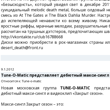
«Безысходнсть», который увидел свет в декабре 201
суицидальный melodic death metal, больше олдовый 
смесь из At The Gates и The Black Dahlia Murder. Нас
до испепеляющей ненависти ко всему живому. Ника
яростные риффы, мрачные мелодии, разрушительные б
рассчитан на трушных дэтстеров, предпочитающих швед
http://vkontakte.ru/club16788668
Диски можно приобрести в рок-магазинах страны ил
desert_death@front.ru
9.1.2012
Tune-O-Matic представляет дебютный макси-сингл
Относится к: Tune-o-matic
Новая московская группа
TUNE-O-MATIC
предста
дебютный макси-сингл и видеоклип «Закрыт сезон».
Макси-сингл Закрыт сезон – это: