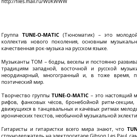
http://files.mail.ru/W0KWWW
Группа
TUNE-O-MATIC
(Тюноматик) – это молодой
коллектив нового поколения, основным музыкаль
качественная рок-музыка на русском языке.
Музыканты TOM – бодры, веселы и постоянно развива
традициям западной, восточной и русской музы
неординарный, многогранный и, в тоже время, п
поэтический мир.
Творчество группы
TUNE-O-MATIC
– это настоящий м
рифов, фанковых чёсов, бронебойной ритм-секции,
движущихся в танцевальных и качёвых ритмах мелоди
иронических текстов, необычной музыкальной эклекти
Гитаристы и гитаристки всего мира знают, что
TUN
струнодержатель на электрогитаре Gibson Les Paul, са