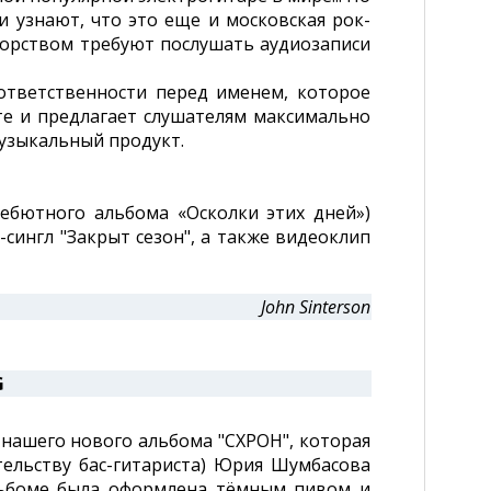
и узнают, что это еще и московская рок-
упорством требуют послушать аудиозаписи
ответственности перед именем, которое
оте и предлагает слушателям максимально
музыкальный продукт.
дебютного альбома «Осколки этих дней»)
сингл "Закрыт сезон", а также видеоклип
John Sinterson
G
нашего нового альбома "СХРОН", которая
тельству бас-гитариста) Юрия Шумбасова
альбоме была оформлена тёмным пивом и