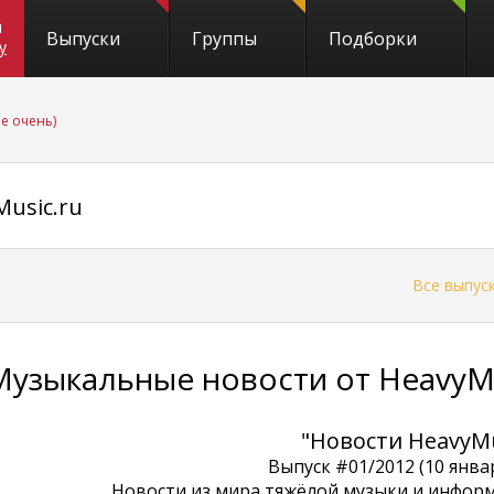
и
Выпуски
Группы
Подборки
y
не очень)
usic.ru
←
Все выпус
Музыкальные новости от HeavyMu
"Новости HeavyMu
Выпуск #01/2012 (10 янва
Новости из мира тяжёлой музыки и информ