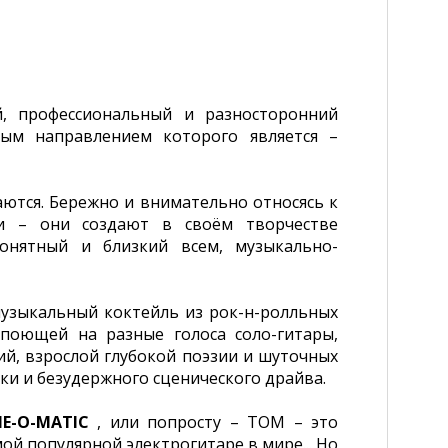
, профессиональный и разносторонний
ным направлением которого является –
ются. Бережно и внимательно относясь к
ки – они создают в своём творчестве
онятный и близкий всем, музыкально-
узыкальный коктейль из рок-н-ролльных
 поющей на разные голоса соло-гитары,
й, взрослой глубокой поэзии и шуточных
ки и безудержного сценического драйва.
E-O-MATIC
, или попросту – TOM – это
мой популярной электрогитаре в мире... Но