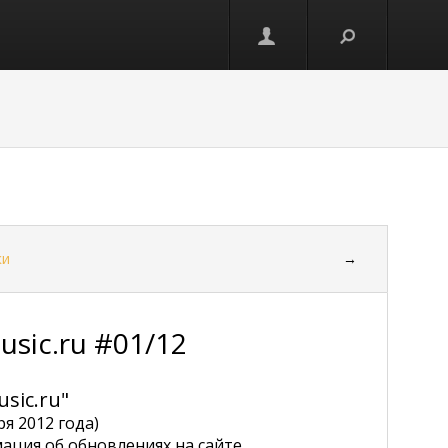
ки
→
sic.ru #01/12
sic.ru"
ря 2012 года)
ация об обновлениях на сайте