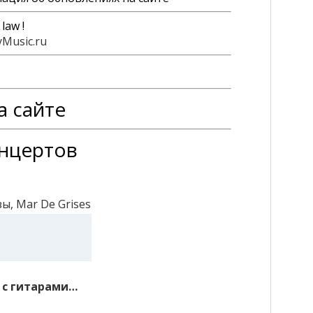
law !
Music.ru
а сайте
онцертов
зы, Mar De Grises
 с гитарами…