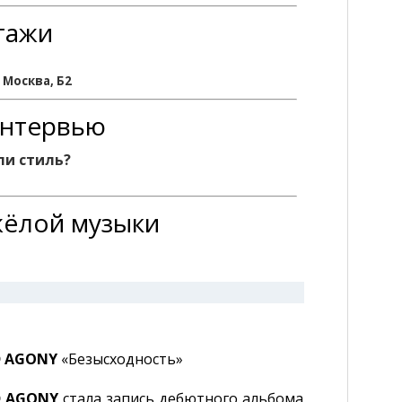
тажи
) Москва, Б2
интервью
ли стиль?
жёлой музыки
D AGONY
«Безысходность»
D AGONY
стала запись дебютного альбома