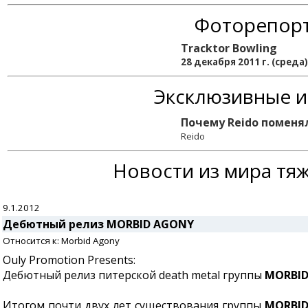
Фоторепор
Tracktor Bowling
28 декабря 2011 г. (среда
Эксклюзивные 
Почему Reido поменя
Reido
Новости из мира тя
9.1.2012
Дебютный релиз MORBID AGONY
Относится к: Morbid Agony
Ouly Promotion Presents:
Дебютный релиз питерской death metal группы
MORBI
Итогом почти двух лет существования группы
MORBI