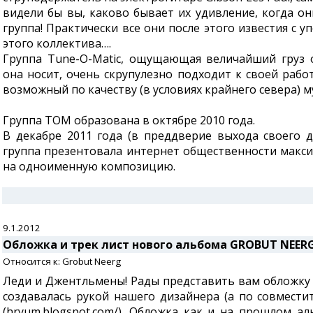
видели бы вы, каково бывает их удивление, когда он
группа! Практически все они после этого известия с 
этого коллектива….
Группа Tune-O-Matic, ощущающая величайший груз 
она носит, очень скрупулезно подходит к своей раб
возможный по качеству (в условиях крайнего севера) 
Группа TOM образована в октябре 2010 года.
В декабре 2011 года (в преддверие выхода своего 
группа презентовала интернет общественности макси-
на одноименную композицию.
9.1.2012
Обложка и трек лист нового альбома GROBUT NEER
Относится к: Grobut Neerg
Леди и Джентльмены! Рады представить вам обложку 
создавалась рукой нашего дизайнера (а по совмести
(hryum.blogspot.com/). Обложка как и на прошлом 